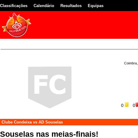
Classificações
Calendário
Resultados
Equipas
Coimbra,
0
0
Clube Condeixa
vs
AD Souselas
Souselas nas meias-finais!