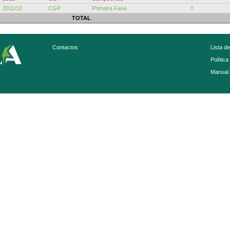
2011/12
CGP
Primeira Fase
0
TOTAL
Contactos
Lista d
Política
Manual 