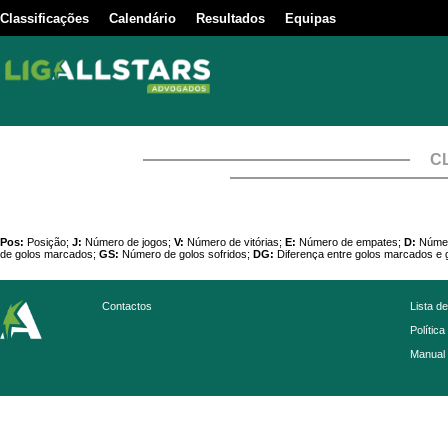
Classificações
Calendário
Resultados
Equipas
C
Pos:
Posição;
J:
Número de jogos;
V:
Número de vitórias;
E:
Número de empates;
D:
Númer
de golos marcados;
GS:
Número de golos sofridos;
DG:
Diferença entre golos marcados e g
Contactos
Lista d
Política
Manual 