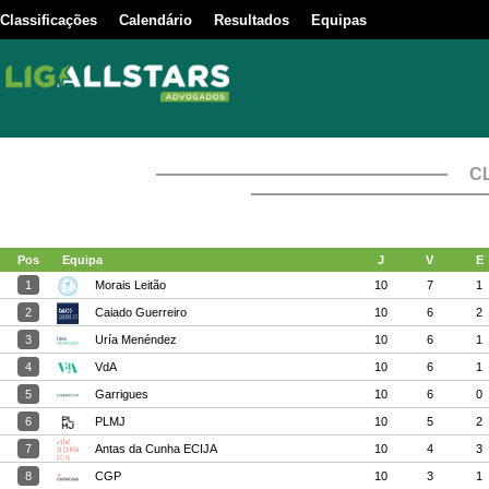
Classificações
Calendário
Resultados
Equipas
C
Pos
Equipa
J
V
E
1
Morais Leitão
10
7
1
2
Caiado Guerreiro
10
6
2
3
Uría Menéndez
10
6
1
4
VdA
10
6
1
5
Garrigues
10
6
0
6
PLMJ
10
5
2
7
Antas da Cunha ECIJA
10
4
3
8
CGP
10
3
1