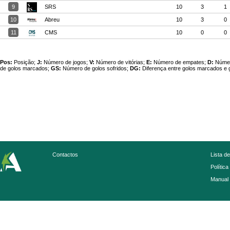
9
SRS
10
3
1
10
Abreu
10
3
0
11
CMS
10
0
0
Pos:
Posição;
J:
Número de jogos;
V:
Número de vitórias;
E:
Número de empates;
D:
Númer
de golos marcados;
GS:
Número de golos sofridos;
DG:
Diferença entre golos marcados e g
Contactos
Lista d
Política
Manual 