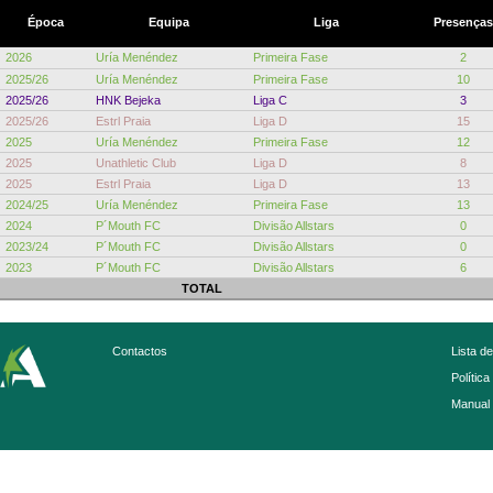
Época
Equipa
Liga
Presenças
2026
Uría Menéndez
Primeira Fase
2
2025/26
Uría Menéndez
Primeira Fase
10
2025/26
HNK Bejeka
Liga C
3
2025/26
Estrl Praia
Liga D
15
2025
Uría Menéndez
Primeira Fase
12
2025
Unathletic Club
Liga D
8
2025
Estrl Praia
Liga D
13
2024/25
Uría Menéndez
Primeira Fase
13
2024
P´Mouth FC
Divisão Allstars
0
2023/24
P´Mouth FC
Divisão Allstars
0
2023
P´Mouth FC
Divisão Allstars
6
TOTAL
Contactos
Lista d
Política
Manual 