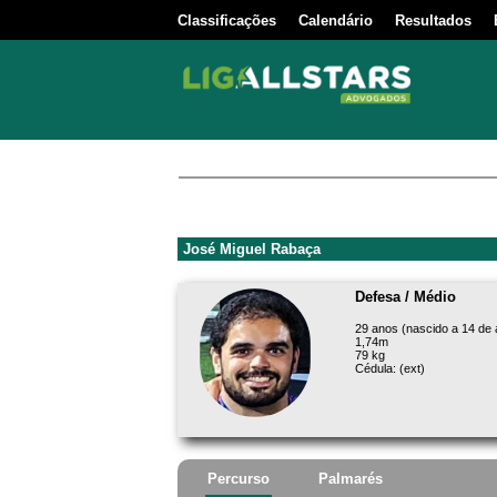
Classificações
Calendário
Resultados
José Miguel Rabaça
Defesa / Médio
29 anos (nascido a 14 de a
1,74m
79 kg
Cédula: (ext)
Percurso
Palmarés