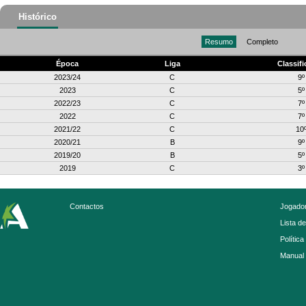
Histórico
Resumo
Completo
Época
Liga
Classif
2023/24
C
9º
2023
C
5º
2022/23
C
7º
2022
C
7º
2021/22
C
10
2020/21
B
9º
2019/20
B
5º
2019
C
3º
Contactos
Jogador
Lista d
Política
Manual 