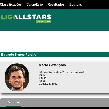
Classificações
Calendário
Resultados
Equipas
Eduardo Nunes Pereira
Médio / Avançado
30 anos (nascido a 20 de dezembro de
1995)
1,80m
88 kg
Cédula: 63506L
Percurso