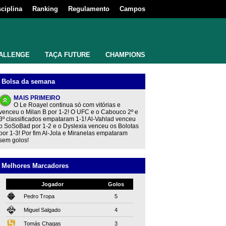
sciplina
Ranking
Regulamento
Campos
ALLENGE
TAÇA FUTURE
CHAMPIONS
Bolsa da semana
MAIS PRIMEIRO
O Le Roayel continua só com vitórias e
venceu o Milan B por 1-2! O UFC e o Cabouco 2º e
3º classificados empataram 1-1! Al-Vahlad venceu
o SoSoBad por 1-2 e o Dyslexia venceu os Bolotas
por 1-3! Por fim Al-Jola e Miranelas empataram
sem golos!
Melhores Marcadores
Jogador
Golos
Pedro Tropa
5
Miguel Salgado
4
Tomás Chagas
3