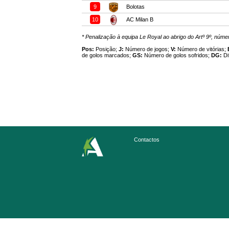
9
Bolotas
10
AC Milan B
* Penalização à equipa Le Royal ao abrigo do Artº 9º, núm
Pos:
Posição;
J:
Número de jogos;
V:
Número de vitórias;
de golos marcados;
GS:
Número de golos sofridos;
DG:
Di
Contactos