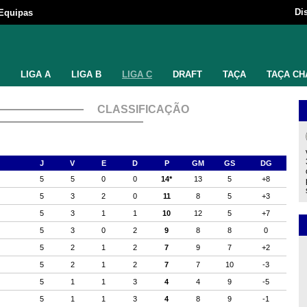
Di
Equipas
LIGA A
LIGA B
LIGA C
DRAFT
TAÇA
TAÇA CH
CLASSIFICAÇÃO
J
V
E
D
P
GM
GS
DG
5
5
0
0
14*
13
5
+8
5
3
2
0
11
8
5
+3
5
3
1
1
10
12
5
+7
5
3
0
2
9
8
8
0
5
2
1
2
7
9
7
+2
5
2
1
2
7
7
10
-3
5
1
1
3
4
4
9
-5
5
1
1
3
4
8
9
-1