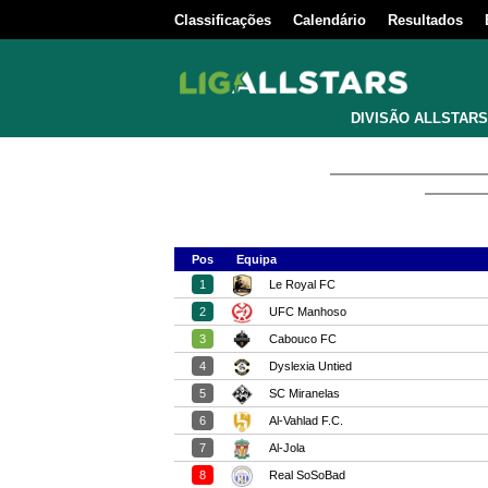
Classificações
Calendário
Resultados
DIVISÃO ALLSTARS
Pos
Equipa
1
Le Royal FC
2
UFC Manhoso
3
Cabouco FC
4
Dyslexia Untied
5
SC Miranelas
6
Al-Vahlad F.C.
7
Al-Jola
8
Real SoSoBad