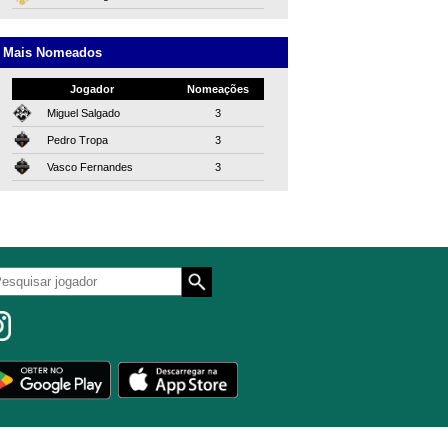
Mais Nomeados
Jogador
Nomeações
Miguel Salgado
3
Pedro Tropa
3
Vasco Fernandes
3