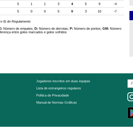
5
1
1
3
4
5
9
-4
5
0
0
5
0
3
10
-7
ero 6) do Regulamento
E:
Número de empates;
D:
Número de derrotas;
P:
Número de pontos;
GM:
Número
ferença entre golos marcados e golos sofridos
Jogadores inscritos em duas equipas
Lista de estrangeiros regulares
Política de Privacidade
Manual de Normas Gráficas