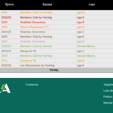
Época
Equipa
Liga
2026
Members Club by Homing
Liga B
2025/26
Members Club by Homing
Liga A
2025
Shakhtar Desonesto
Liga B
2025
Ripa na Rapaqueca FC
Liga B
2024/25
Shakhtar Desonesto
Liga C
2024
Members Club by Homing
Liga A
2024
Shakhtar Desonesto
Liga D
2023/24
Members Club by Homing
Divisão Allstars
2023/24
Hangover 96
Liga C
2023
Members Club by Homing
Divisão Allstars
2023
Hangover 96
Liga B
2022/23
Los Moustaches by Homing
Liga A
TOTAL
Contactos
Jogador
Lista d
Política
Manual 