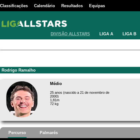
Classificações
Calendário
Resultados
Equipas
DIVISÃO ALLSTARS
LIGA A
LIGA B
Rodrigo Ramalho
Médio
25 anos (nascido a 21 de novembro de
2000)
1,81m
72 kg
Percurso
Palmarés