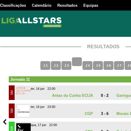
Classificações
Calendário
Resultados
Equipas
RESULTADOS
J 1
J 2
J 3
J 4
J 5
J 6
J 7
J 
Jornada 11
ter, 16 jun
22:00
SM
Antas da Cunha ECIJA
0 - 2
Garrigu
ter, 16 jun
23:00
SM
CGP
3 - 6
Morais 
qua, 17 jun
22:00
INA