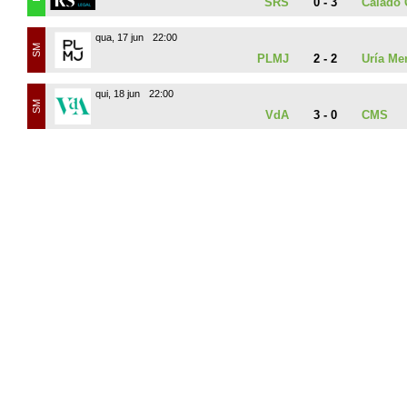
SRS
0 - 3
Caiado 
qua, 17 jun
22:00
SM
PLMJ
2 - 2
Uría Me
qui, 18 jun
22:00
SM
VdA
3 - 0
CMS