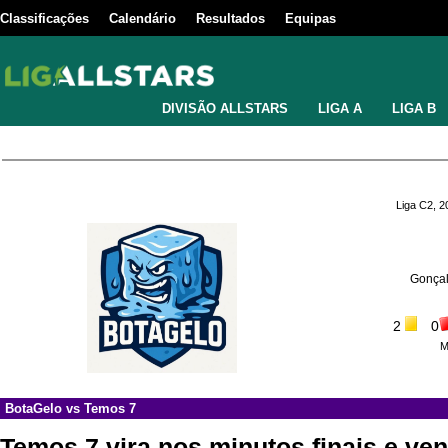
Classificações
Calendário
Resultados
Equipas
DIVISÃO ALLSTARS
LIGA A
LIGA B
Liga C2, 
Gonçal
2
0
M
BotaGelo
vs
Temos 7
Temos 7 vira nos minutos finais e ven