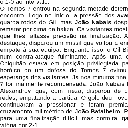
o 1-0 ao intervalo.
O Temos 7 entrou na segunda metade deter
encontro. Logo no início, a pressão dos av
guarda-redes do Gil, mas
João
Nabais
despe
rematar por cima da baliza. Os visitantes mos
que lhes faltasse precisão na finalização.
destaque, disparou um míssil que voltou a en
empate à sua equipa. Enquanto isso, o Gil B
num contra-ataque fulminante. Após uma ex
Chiquitão estava em posição privilegiada 
heróico de um defesa do Temos 7 evitou
esperança dos visitantes. Já nos minutos fina
7 foi finalmente recompensada. João Nabais 
Alexandrov, que, com frieza, disparou de 
redes, empatando a partida. O golo deu novo
continuaram a pressionar e foram premi
cruzamento milimétrico de
João
Batalheiro
,
P
para uma finalização difícil, mas certeira, g
vitória por 2-1.