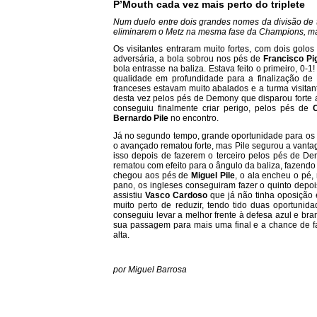
P’Mouth cada vez mais perto do triplete
Num duelo entre dois grandes nomes da divisão de t
eliminarem o Metz na mesma fase da Champions, mas
Os visitantes entraram muito fortes, com dois golos
adversária, a bola sobrou nos pés de
Francisco Pig
bola entrasse na baliza. Estava feito o primeiro, 0
qualidade em profundidade para a finalização de
franceses estavam muito abalados e a turma visitan
desta vez pelos pés de Demony que disparou forte 
conseguiu finalmente criar perigo, pelos pés de
C
Bernardo Pile
no encontro.
Já no segundo tempo, grande oportunidade para os
o avançado rematou forte, mas Pile segurou a vant
isso depois de fazerem o terceiro pelos pés de Dem
rematou com efeito para o ângulo da baliza, fazendo a
chegou aos pés de
Miguel Pile
, o ala encheu o pé,
pano, os ingleses conseguiram fazer o quinto dep
assistiu
Vasco Cardoso
que já não tinha oposição e
muito perto de reduzir, tendo tido duas oportuni
conseguiu levar a melhor frente à defesa azul e br
sua passagem para mais uma final e a chance de faz
alta.
por Miguel Barrosa