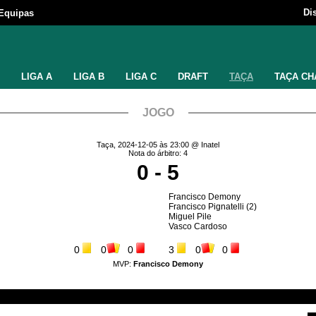
Di
Equipas
LIGA A
LIGA B
LIGA C
DRAFT
TAÇA
TAÇA CH
JOGO
Taça, 2024-12-05 às 23:00 @ Inatel
Nota do árbitro: 4
0 - 5
Francisco Demony
Francisco Pignatelli
(2)
Miguel Pile
Vasco Cardoso
0
0
0
3
0
0
MVP:
Francisco Demony