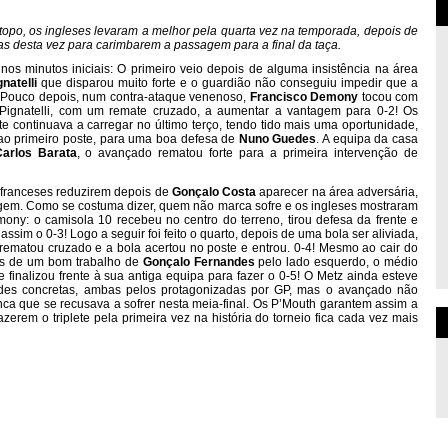
opo, os ingleses levaram a melhor pela quarta vez na temporada, depois de
 desta vez para carimbarem a passagem para a final da taça.
 nos minutos iniciais: O primeiro veio depois de alguma insistência na área
natelli
que disparou muito forte e o guardião não conseguiu impedir que a
-1! Pouco depois, num contra-ataque venenoso,
Francisco Demony
tocou com
 Pignatelli, com um remate cruzado, a aumentar a vantagem para 0-2! Os
te continuava a carregar no último terço, tendo tido mais uma oportunidade,
ao primeiro poste, para uma boa defesa de
Nuno Guedes
. A equipa da casa
arlos Barata
, o avançado rematou forte para a primeira intervenção de
 franceses reduzirem depois de
Gonçalo Costa
aparecer na área adversária,
agem. Como se costuma dizer, quem não marca sofre e os ingleses mostraram
ony: o camisola 10 recebeu no centro do terreno, tirou defesa da frente e
ssim o 0-3! Logo a seguir foi feito o quarto, depois de uma bola ser aliviada,
 rematou cruzado e a bola acertou no poste e entrou. 0-4! Mesmo ao cair do
ois de um bom trabalho de
Gonçalo Fernandes
pelo lado esquerdo, o médio
 finalizou frente à sua antiga equipa para fazer o 0-5! O Metz ainda esteve
dades concretas, ambas pelos protagonizadas por GP, mas o avançado não
anca que se recusava a sofrer nesta meia-final. Os P’Mouth garantem assim a
erem o triplete pela primeira vez na história do torneio fica cada vez mais