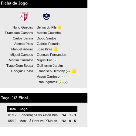
Ficha de Jogo
Nuno Guedes
Bernardo Pile
Francisco Campos
Martim Coutinho
Carlos Barata
Diogo Santos
Afonso Pires
Gabriel Petterle
Manuel Ribeiro
José Pires
Miguel Campos
Gonçalo Fernandes
Martim Carvalho
Miguel Pile
Tiago Oom Sousa
Guilherme Jardim
Gonçalo Costa
Francisco Demony
Vasco Cardoso
Fran Pignatelli
(2)
Taça: 1/2 Final
Data
Jogo
01/12
Fenerbaços
vs
Aston Billa
INA
1 - 3
05/12
Metz Lá Dent
vs
P´Mouth
INA
0 - 5