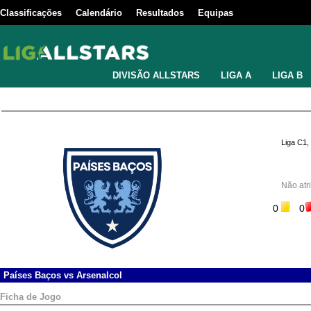
Classificações
Calendário
Resultados
Equipas
DIVISÃO ALLSTARS
LIGA A
LIGA B
Liga C1,
Não atr
0
0
Países Baços
vs
Arsenalcol
Ficha de Jogo