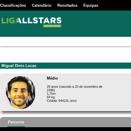
Classificações
Calendário
Resultados
Equipas
Miguel Dinis Lucas
Médio
29 anos (nascido a 23 de novembro de
1996)
1,70m
64 kg
Cédula: 64413L (ext)
Percurso