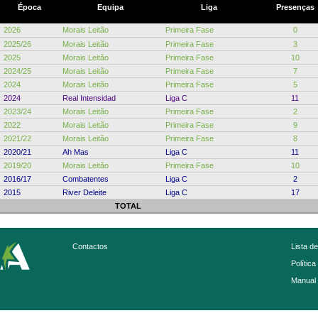
Época
Equipa
Liga
Presenças
2026
Morais Leitão
Primeira Fase
0
2025/26
Morais Leitão
Primeira Fase
3
2025
Morais Leitão
Primeira Fase
10
2024/25
Morais Leitão
Primeira Fase
7
2024
Morais Leitão
Primeira Fase
5
2024
Real Intensidad
Liga C
11
2023/24
Morais Leitão
Primeira Fase
2
2022
Morais Leitão
Primeira Fase
9
2021/22
Morais Leitão
Primeira Fase
8
2020/21
Ah Mas
Liga C
11
2019/20
Morais Leitão
Primeira Fase
10
2016/17
Combatentes
Liga C
2
2015
River Deleite
Liga C
17
TOTAL
Contactos
Lista d
Política
Manual 