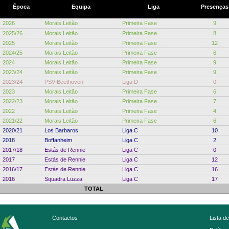
Época
Equipa
Liga
Presenças
2026
Morais Leitão
Primeira Fase
9
2025/26
Morais Leitão
Primeira Fase
8
2025
Morais Leitão
Primeira Fase
12
2024/25
Morais Leitão
Primeira Fase
6
2024
Morais Leitão
Primeira Fase
9
2023/24
Morais Leitão
Primeira Fase
9
2023/24
PSV Beethoven
Liga D
0
2023
Morais Leitão
Primeira Fase
6
2022/23
Morais Leitão
Primeira Fase
7
2022
Morais Leitão
Primeira Fase
4
2021/22
Morais Leitão
Primeira Fase
6
2020/21
Los Barbaros
Liga C
10
2018
Boffanheim
Liga C
2
2017/18
Estás de Rennie
Liga C
0
2017
Estás de Rennie
Liga C
12
2016/17
Estás de Rennie
Liga C
16
2016
Squadra Luzza
Liga C
17
TOTAL
Contactos
Lista d