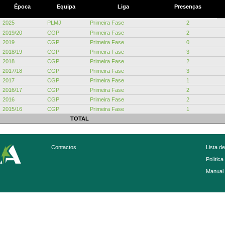
Época
Equipa
Liga
Presenças
2025
PLMJ
Primeira Fase
2
2019/20
CGP
Primeira Fase
2
2019
CGP
Primeira Fase
0
2018/19
CGP
Primeira Fase
3
2018
CGP
Primeira Fase
2
2017/18
CGP
Primeira Fase
3
2017
CGP
Primeira Fase
1
2016/17
CGP
Primeira Fase
2
2016
CGP
Primeira Fase
2
2015/16
CGP
Primeira Fase
1
TOTAL
Contactos
Lista d
Política
Manual 