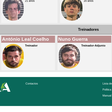
21 anos
20 anos
Treinadores
António Leal Coelho
Nuno Guerra
Treinador
Treinador-Adjunto
Contactos
Lista d
Política
Manual 