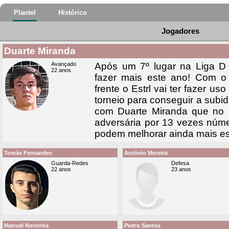
Plantel
Histórico
Jogadores
Duarte Miranda
Avançado
Após um 7º lugar na Liga D 
22 anos
fazer mais este ano! Com o 
frente o Estrl vai ter fazer u
torneio para conseguir a subid
com Duarte Miranda que no 
adversária por 13 vezes núm
podem melhorar ainda mais e
Tomás Fernandes
António Moreira
Guarda-Redes
Defesa
22 anos
23 anos
Manuel Noronha
Pedro Santos