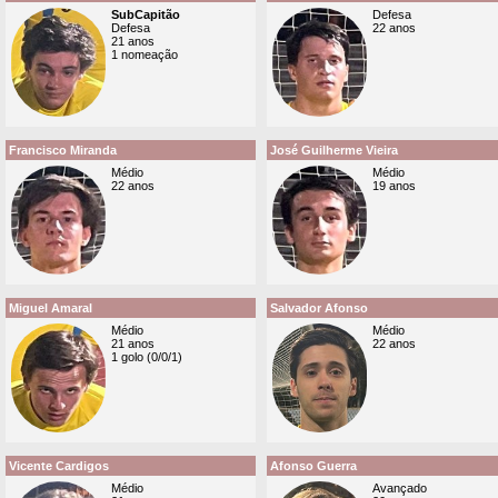
SubCapitão
Defesa
Defesa
22 anos
21 anos
1 nomeação
Francisco Miranda
José Guilherme Vieira
Médio
Médio
22 anos
19 anos
Miguel Amaral
Salvador Afonso
Médio
Médio
21 anos
22 anos
1 golo (0/0/1)
Vicente Cardigos
Afonso Guerra
Médio
Avançado