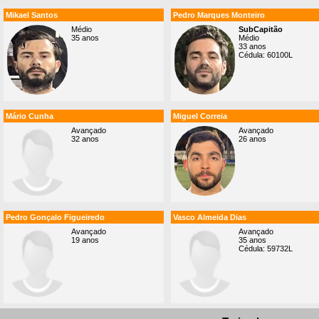
Mikael Santos
Pedro Marques Monteiro
Médio
SubCapitão
35 anos
Médio
33 anos
Cédula: 60100L
Mário Cunha
Miguel Correia
Avançado
Avançado
32 anos
26 anos
Pedro Gonçalo Figueiredo
Vasco Almeida Dias
Avançado
Avançado
19 anos
35 anos
Cédula: 59732L