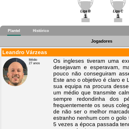
Liga B
Liga C
1
1
Plantel
Histórico
Jogadores
Leandro Várzeas
Médio
Os ingleses tiveram uma ex
27 anos
desejavam e esperavam, m
pouco não conseguiram asse
Este ano o objetivo é claro e 
sua equipa na procura desse
um médio que transmite calm
sempre redondinha dos p
frequentemente os seus coleg
de não ser o melhor marcad
estranho nenhum com o golo t
5 vezes a época passada ten