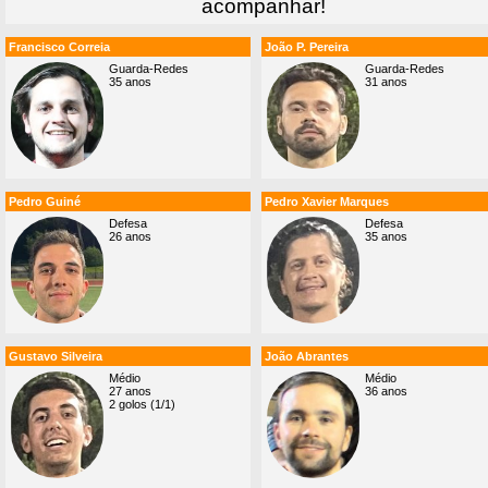
acompanhar!
Francisco Correia
João P. Pereira
Guarda-Redes
Guarda-Redes
35 anos
31 anos
Pedro Guiné
Pedro Xavier Marques
Defesa
Defesa
26 anos
35 anos
Gustavo Silveira
João Abrantes
Médio
Médio
27 anos
36 anos
2 golos (1/1)