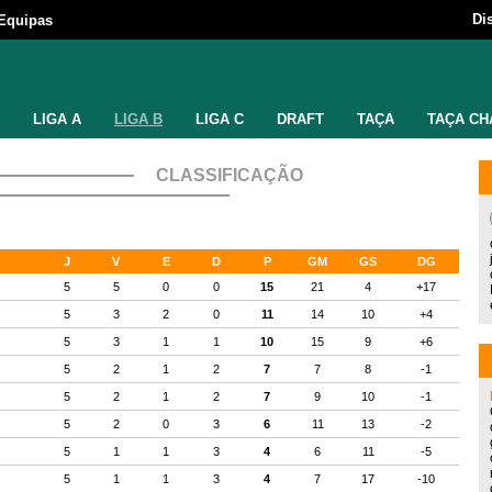
Di
Equipas
LIGA A
LIGA B
LIGA C
DRAFT
TAÇA
TAÇA CH
CLASSIFICAÇÃO
J
V
E
D
P
GM
GS
DG
5
5
0
0
15
21
4
+17
5
3
2
0
11
14
10
+4
5
3
1
1
10
15
9
+6
5
2
1
2
7
7
8
-1
5
2
1
2
7
9
10
-1
5
2
0
3
6
11
13
-2
5
1
1
3
4
6
11
-5
5
1
1
3
4
7
17
-10