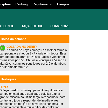
sciplina
Ranking
Regulamento
Campos
ALLENGE
TAÇA FUTURE
CHAMPIONS
Bolsa da semana
GOLEADA NO DERBY
A equipa do Feye começou da melhor forma o
campeonato e chegou à 4ª vitória em 4 jogos! Esta
jornada defrontaram os Países Baços e venceram
os mesmos por 7-0! Chutos e Pontapés e Vasco da
Mamã venceram os seus jogos por 2-0 e Members
e ATP empataram 2-2!
Destaques
FEYE:
O Feye mostrou uma equipa muito equilibrada e
competente, aliando qualidade coletiva a uma
grande eficácia no último terço. A capacidade para
controlar o jogo e responder de imediato aos
momentos de reação do adversário confirma um
conjunto confiante e muito difícil de contrariar.