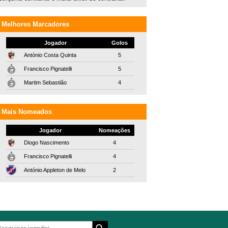
Melhores Marcadores
Jogador
Golos
António Costa Quinta
5
Francisco Pignatelli
5
Martim Sebastião
4
Mais Nomeados
Jogador
Nomeações
Diogo Nascimento
4
Francisco Pignatelli
4
António Appleton de Melo
2