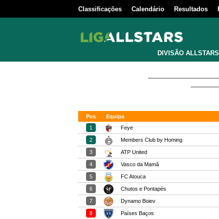
Classificações
Calendário
Resultados
DIVISÃO ALLSTARS
Pos
Equipa
1
Feye
2
Members Club by Homing
3
ATP United
4
Vasco da Mamã
5
FC Atouca
6
Chutos e Pontapés
7
Dynamo Boiev
8
Países Baços