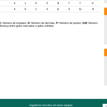
4
1
0
3
3
7
7
0
4
0
1
3
1
3
11
-8
E:
Número de empates;
D:
Número de derrotas;
P:
Número de pontos;
GM:
Número
ferença entre golos marcados e golos sofridos
Jogadores inscritos em duas equipas