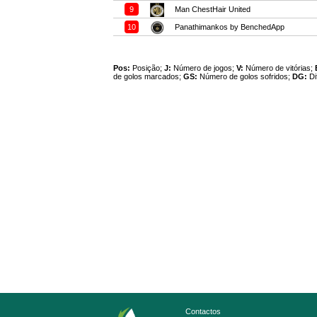
9
Man ChestHair United
10
Panathimankos by BenchedApp
Pos:
Posição;
J:
Número de jogos;
V:
Número de vitórias;
de golos marcados;
GS:
Número de golos sofridos;
DG:
Di
Contactos