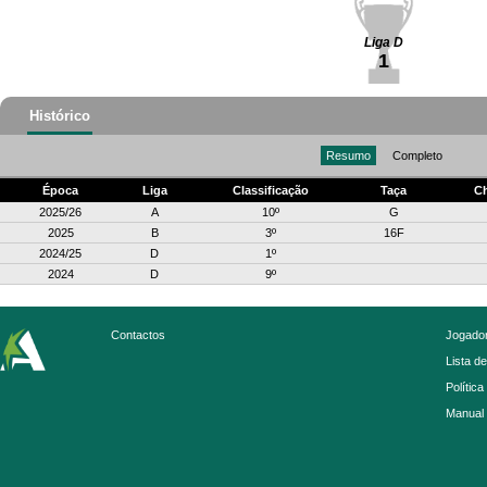
Liga D
1
Histórico
Resumo
Completo
Época
Liga
Classificação
Taça
C
2025/26
A
10º
G
2025
B
3º
16F
2024/25
D
1º
2024
D
9º
Contactos
Jogador
Lista d
Política
Manual 