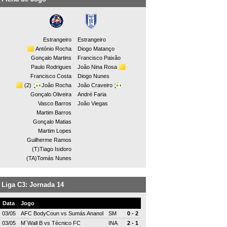
Estrangeiro
Estrangeiro
António Rocha
Diogo Matanço
Gonçalo Martins
Francisco Paixão
Paulo Rodrigues
João Nina Rosa
Francisco Costa
Diogo Nunes
(2)
João Rocha
João Craveiro
Gonçalo Oliveira
André Faria
Vasco Barros
João Viegas
Martim Barros
Gonçalo Matias
Martim Lopes
Guilherme Ramos
(T)Tiago Isidoro
(TA)Tomás Nunes
Liga C3: Jornada 14
Data
Jogo
03/05
AFC BodyCoun
vs
Sumás Ananol
SM
0 - 2
03/05
M´Wall B
vs
Técnico FC
INA
2 - 1