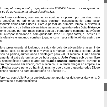
do que pelo campeonato, os jogadores do M’Wall B lutavam por se aproximar
se do adversário na tabela classificativa.
 de forma cautelosa, com ambas as equipas a optarem por um ritmo mais
 emoções, os primeiros minutos serviram essencialmente para testar
assumir demasiados riscos. Com o passar do primeiro tempo, o M’Wall B
s frequência da baliza adversária e testando o guarda-redes
João Matanço
dente acabou por dar frutos, com a equipa a inaugurar o marcador através de
u a responsabilidade e, com qualidade, fez o 1-0. Após sofrer, o Técnico FC
s ofensiva e tentando construir jogadas com maior critério. Ainda assim, até
s.
o e pressionante, dificultando a saída de bola do adversário e assumindo
e dessa fase, foi novamente o M’Wall B a marcar. Em jogada corrida, João
bisou na partida, aumentando a vantagem para 2-0. O Técnico FC não baixou
vamente através de um lance de bola parada.
João Viegas
cobrou um livre
zou sem hipóteses para o guarda-redes
João Branco (estrangeiro)
, fazendo o
ontro manteve-se em aberto, com o Técnico FC a tentar chegar ao empate e o
ão Rocha esteve perto do hat-trick, mas no duelo com o guarda-redes Diogo
 ficado sozinho na cara do guardião do Técnico FC.
diferença, com João Rocha em destaque ao apontar os dois golos da vitória. O
 derrota pela margem mínima.