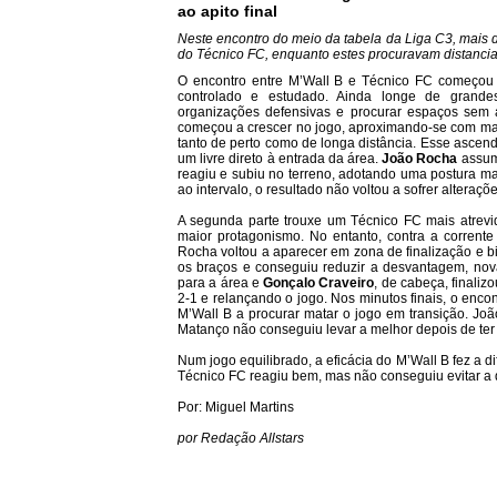
ao apito final
Neste encontro do meio da tabela da Liga C3, mais 
do Técnico FC, enquanto estes procuravam distanciar-
O encontro entre M’Wall B e Técnico FC começou
controlado e estudado. Ainda longe de grandes
organizações defensivas e procurar espaços sem 
começou a crescer no jogo, aproximando-se com mai
tanto de perto como de longa distância. Esse ascen
um livre direto à entrada da área.
João Rocha
assumi
reagiu e subiu no terreno, adotando uma postura mai
ao intervalo, o resultado não voltou a sofrer alteraçõe
A segunda parte trouxe um Técnico FC mais atrevid
maior protagonismo. No entanto, contra a corrent
Rocha voltou a aparecer em zona de finalização e 
os braços e conseguiu reduzir a desvantagem, no
para a área e
Gonçalo Craveiro
, de cabeça, finali
2-1 e relançando o jogo. Nos minutos finais, o enc
M’Wall B a procurar matar o jogo em transição. Jo
Matanço não conseguiu levar a melhor depois de ter
Num jogo equilibrado, a eficácia do M’Wall B fez a 
Técnico FC reagiu bem, mas não conseguiu evitar a
Por: Miguel Martins
por Redação Allstars