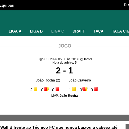
Di
Equipas
LIGA A
LIGA B
LIGA C
DRAFT
TAÇA
TAÇA CH
JOGO
Liga C3, 2026-05-03 às 20:30 @ Inatel
Nota do árbitro: 5
2 - 1
João Rocha
(2)
João Craveiro
2
0
0
1
0
0
MVP:
João Rocha
’Wall B frente ao Técnico FC que nunca baixou a cabeça até