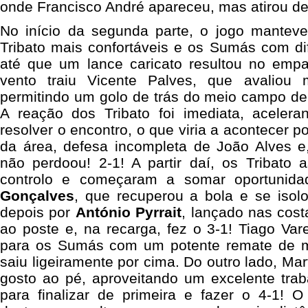
onde Francisco André apareceu, mas atirou de
No início da segunda parte, o jogo mante
Tribato mais confortáveis e os Sumás com dif
até que um lance caricato resultou no emp
vento traiu Vicente Palves, que avaliou m
permitindo um golo de trás do meio campo d
A reação dos Tribato foi imediata, aceler
resolver o encontro, o que viria a acontecer p
da área, defesa incompleta de João Alves e,
não perdoou! 2-1! A partir daí, os Tribato
controlo e começaram a somar oportunida
Gonçalves
, que recuperou a bola e se isol
depois por
António Pyrrait
, lançado nas cos
ao poste e, na recarga, fez o 3-1! Tiago Var
para os Sumás com um potente remate de me
saiu ligeiramente por cima. Do outro lado, Mar
gosto ao pé, aproveitando um excelente tra
para finalizar de primeira e fazer o 4-1!