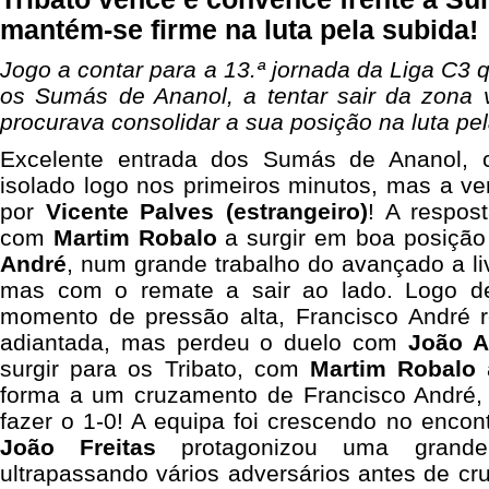
mantém-se firme na luta pela subida!
Jogo a contar para a 13.ª jornada da Liga C3 q
os Sumás de Ananol, a tentar sair da zona v
procurava consolidar a sua posição na luta pel
Excelente entrada dos Sumás de Ananol
isolado logo nos primeiros minutos, mas a ve
por
Vicente Palves (estrangeiro)
! A respos
com
Martim Robalo
a surgir em boa posiçã
André
, num grande trabalho do avançado a liv
mas com o remate a sair ao lado. Logo d
momento de pressão alta, Francisco André 
adiantada, mas perdeu o duelo com
João A
surgir para os Tribato, com
Martim Robalo
a
forma a um cruzamento de Francisco André,
fazer o 1-0! A equipa foi crescendo no encontr
João Freitas
protagonizou uma grande
ultrapassando vários adversários antes de cr