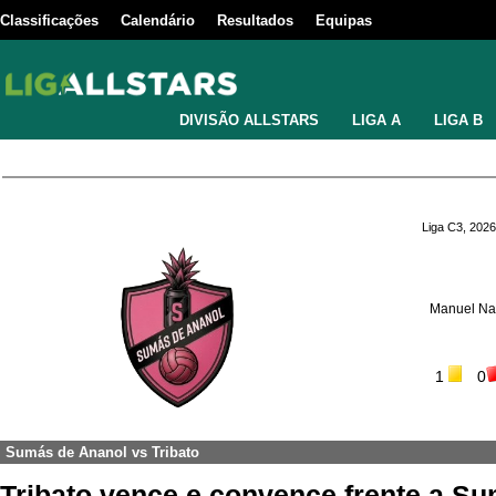
Classificações
Calendário
Resultados
Equipas
DIVISÃO ALLSTARS
LIGA A
LIGA B
Liga C3, 2026
Manuel Na
1
0
Sumás de Ananol
vs
Tribato
Tribato vence e convence frente a S