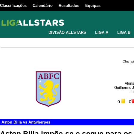
Classificações
Calendário
Resultados
Equipas
DIVISÃO ALLSTARS
LIGA A
LIGA B
Champio
Afon
Guilherme 
Lu
0
0
Aston Billa
vs
Antwherpes
Aston Billa impõe-se e segue para os 