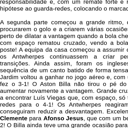
responsabilidade e, com um remate forte e r
hipótese ao guarda-redes, colocando o marcad
A segunda parte começou a grande ritmo,
procurarem o golo e a criarem várias ocasiões
perto de dilatar a vantagem quando a bola c
com espaço rematou cruzado, vendo a bola
poste! A equipa da casa começou a assumir o
os Antwherpes continuassem a criar per
transições. Ainda assim, foram os ingles
sequência de um canto batido de forma tens
Jardim voltou a ganhar no jogo aéreo e, co
fez o 3-1! O Aston Billa não tirou o pé d
aumentar novamente a vantagem. Grande cru
a encontrar Luís Viegas que, com espaço, só 
redes para o 4-1! Os Antwherpes reagira
conseguiram reduzir a desvantagem. Excelen
Clemente
para
Afonso Jesus
, que com um be
2! O Billa ainda teve uma grande ocasião para