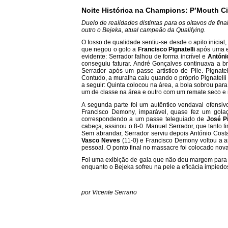
Noite Histórica na Champions: P’Mouth Ci
Duelo de realidades distintas para os oitavos de fina
outro o Bejeka, atual campeão da Qualifying.
O fosso de qualidade sentiu-se desde o apito inicia
que negou o golo a
Francisco Pignatelli
após uma e
evidente: Serrador falhou de forma incrível e
Antóni
conseguiu faturar. André Gonçalves continuava a b
Serrador após um passe artístico de Pile. Pignatel
Contudo, a muralha caiu quando o próprio Pignatelli
a seguir: Quinta colocou na área, a bola sobrou para 
um de classe na área e outro com um remate seco e r
A segunda parte foi um autêntico vendaval ofensiv
Francisco Demony, imparável, quase fez um golaç
correspondendo a um passe teleguiado de
José P
cabeça, assinou o 8-0. Manuel Serrador, que tanto 
Sem abrandar, Serrador serviu depois António Costa
Vasco Neves
(11-0) e Francisco Demony voltou a 
pessoal. O ponto final no massacre foi colocado nov
Foi uma exibição de gala que não deu margem para 
enquanto o Bejeka sofreu na pele a eficácia impiedos
por Vicente Serrano