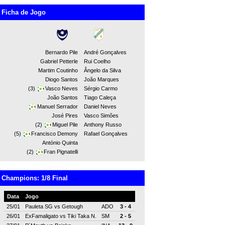
Ficha de Jogo
Bernardo Pile
André Gonçalves
Gabriel Petterle
Rui Coelho
Martim Coutinho
Ângelo da Silva
Diogo Santos
João Marques
(3)
Vasco Neves
Sérgio Carmo
João Santos
Tiago Caleça
Manuel Serrador
Daniel Neves
José Pires
Vasco Simões
(2)
Miguel Pile
Anthony Russo
(5)
Francisco Demony
Rafael Gonçalves
António Quinta
(2)
Fran Pignatelli
Champions: 1/8 Final
Data
Jogo
25/01
Pauleta SG
vs
Getough
ADO
3 - 4
26/01
ExFamaligato
vs
Tiki Taka N.
SM
2 - 5