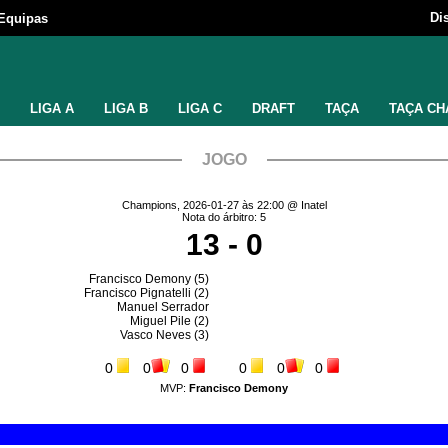
Di
Equipas
LIGA A
LIGA B
LIGA C
DRAFT
TAÇA
TAÇA CH
JOGO
Champions, 2026-01-27 às 22:00 @ Inatel
Nota do árbitro: 5
13 - 0
Francisco Demony
(5)
Francisco Pignatelli
(2)
Manuel Serrador
Miguel Pile
(2)
Vasco Neves
(3)
0
0
0
0
0
0
MVP:
Francisco Demony