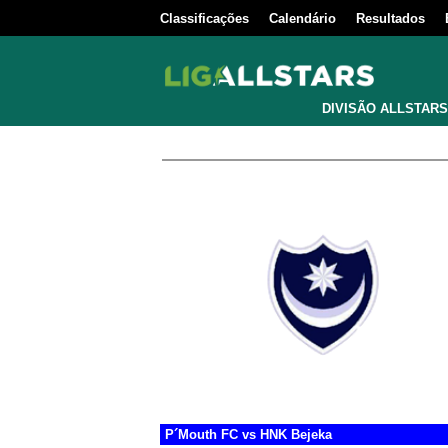
Classificações
Calendário
Resultados
DIVISÃO ALLSTARS
P´Mouth FC
vs
HNK Bejeka