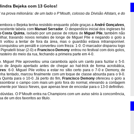
lindra Bejeka com 13 Golos!
l na prova milionária: de um lado o P’Mouth, colosso da Divisão Allstars, e do
l, embora o Bejeka tenha resistido enquanto pôde graças a
André Gonçalves
,
xcelente tabela com
Manuel Serrador
. O desperdício inicial dos ingleses foi
o Costa Quinta
, isolado por um passe de rotura de
Miguel Pile
, também não
rilhar, travando novos remates de longe de Miguel Pile e negando o golo a
li voltou a tentar de fora da área, mas o guardião estava intransponível.
 conquistou um penálti e converteu com frieza: 1-0. O marcador disparou logo
Pignatelli bisar (2-0) e
Francisco Demony
entrou no festival com dois golos,
asteiro do meio da rua, fechando a primeira parte em 4-0.
o. Miguel Pile aproveitou uma carambola após um canto para fuzilar o 5-0.
o de ângulo apertado antes de chegar ao hat-trick de forma acrobática,
ires
: 6-0. Miguel Pile voltou a estar no sítio certo para o 7-0 e Demony, de
tinha tentado, marcou finalmente com um toque de classe absurda para o 9-0.
 Quinta para o 10-0. Já perto do fim,
Francisco Demony
ofereceu o golo a
assombrar o campo com mais um golo fora do normal, elevando a contagem
amente por Vasco Neves, que apenas teve de encostar para o 13-0 definitivo.
dúvidas. O P’Mouth entra na Champions com um aviso sério à concorrência,
a de um dos favoritos ao título.