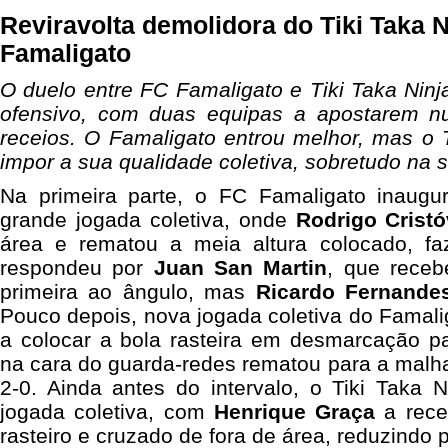
Reviravolta demolidora do Tiki Taka N
Famaligato
O duelo entre FC Famaligato e Tiki Taka Ninja
ofensivo, com duas equipas a apostarem nu
receios. O Famaligato entrou melhor, mas o 
impor a sua qualidade coletiva, sobretudo na 
Na primeira parte, o FC Famaligato inau
grande jogada coletiva, onde
Rodrigo Crist
área e rematou a meia altura colocado, fa
respondeu por
Juan San Martin
, que rece
primeira ao ângulo, mas
Ricardo Fernande
Pouco depois, nova jogada coletiva do Famal
a colocar a bola rasteira em desmarcação pa
na cara do guarda-redes rematou para a malha
2-0. Ainda antes do intervalo, o Tiki Taka 
jogada coletiva, com
Henrique Graça
a receb
rasteiro e cruzado de fora de área, reduzindo p