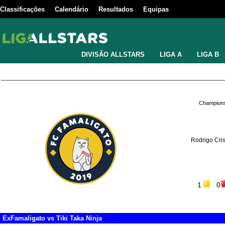
Classificações
Calendário
Resultados
Equipas
DIVISÃO ALLSTARS
LIGA A
LIGA B
Champions
Rodrigo Cri
1
0
ExFamaligato
vs
Tiki Taka Ninja