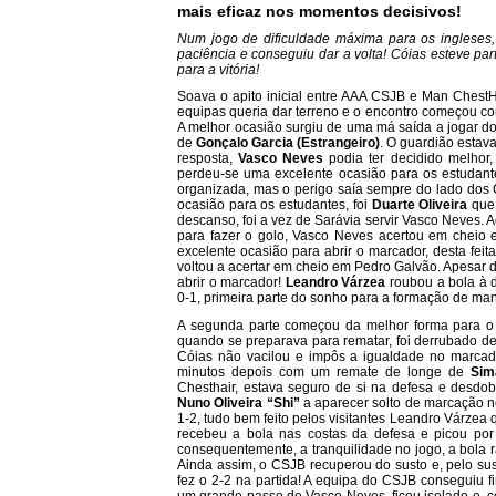
mais eficaz nos momentos decisivos!
Num jogo de dificuldade máxima para os ingleses
paciência e conseguiu dar a volta! Cóias esteve pa
para a vitória!
Soava o apito inicial entre AAA CSJB e Man Chest
equipas queria dar terreno e o encontro começou co
A melhor ocasião surgiu de uma má saída a jogar do
de
Gonçalo Garcia
(Estrangeiro)
. O guardião estava
resposta,
Vasco Neves
podia ter decidido melhor
perdeu-se uma excelente ocasião para os estudant
organizada, mas o perigo saía sempre do lado dos
ocasião para os estudantes, foi
Duarte Oliveira
que 
descanso, foi a vez de Sarávia servir Vasco Neves. 
para fazer o golo, Vasco Neves acertou em cheio
excelente ocasião para abrir o marcador, desta feit
voltou a acertar em cheio em Pedro Galvão. Apesar 
abrir o marcador!
Leandro Várzea
roubou a bola à d
0-1, primeira parte do sonho para a formação de man
A segunda parte começou da melhor forma para o
quando se preparava para rematar, foi derrubado 
Cóias não vacilou e impôs a igualdade no marcado
minutos depois com um remate de longe de
Sim
Chesthair, estava seguro de si na defesa e desdo
Nuno Oliveira “Shi”
a aparecer solto de marcação no
1-2, tudo bem feito pelos visitantes Leandro Várzea 
recebeu a bola nas costas da defesa e picou por
consequentemente, a tranquilidade no jogo, a bola r
Ainda assim, o CSJB recuperou do susto e, pelo sus
fez o 2-2 na partida! A equipa do CSJB conseguiu
um grande passe de Vasco Neves, ficou isolado e, co