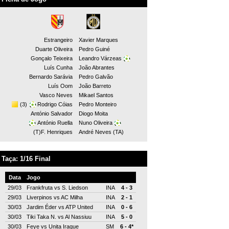
Estrangeiro
Xavier Marques
Duarte Oliveira
Pedro Guiné
Gonçalo Teixeira
Leandro Várzeas
Luís Cunha
João Abrantes
Bernardo Sarávia
Pedro Galvão
Luís Oom
João Barreto
Vasco Neves
Mikael Santos
(3)
Rodrigo Cóias
Pedro Monteiro
António Salvador
Diogo Moita
António Ruella
Nuno Oliveira
(T)F. Henriques
André Neves (TA)
Taça: 1/16 Final
Data
Jogo
29/03
Frankfruta
vs
S. Liedson
INA
4 - 3
29/03
Liverpinos
vs
AC Milha
INA
2 - 1
30/03
Jardim Éder
vs
ATP United
INA
0 - 6
30/03
Tiki Taka N.
vs
Al Nassiuu
INA
5 - 0
30/03
Feye
vs
Unita Iraque
SM
6 - 4*