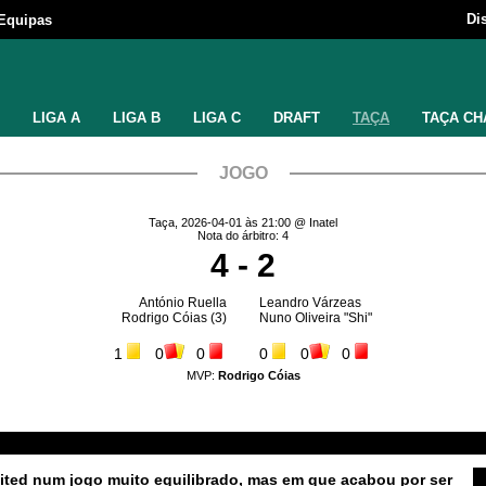
Di
Equipas
LIGA A
LIGA B
LIGA C
DRAFT
TAÇA
TAÇA CH
JOGO
Taça, 2026-04-01 às 21:00 @ Inatel
Nota do árbitro: 4
4 - 2
António Ruella
Leandro Várzeas
Rodrigo Cóias
(3)
Nuno Oliveira "Shi"
1
0
0
0
0
0
MVP:
Rodrigo Cóias
ted num jogo muito equilibrado, mas em que acabou por ser