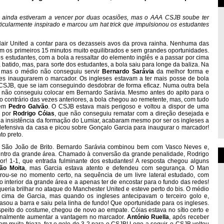
, ainda estiveram a vencer por duas ocasiões, mas o AAA CSJB soube ter
rticularmente inspirado e marcou um hat trick que impulsionou os estudantes
Hair United a contar para os dezasseis avos da prova rainha. Nenhuma das
m os primeiros 15 minutos muito equilibrados e sem grandes oportunidades.
s estudantes, com a bola a ressaltar do elemento inglês e a passar por cima
 batido, mas, para sorte dos estudantes, a bola saiu para longe da baliza. Na
, mas o médio não conseguiu servir
Bernardo Sarávia
da melhor forma e
es inaugurarem o marcador. Os ingleses estavam a ter mais posse de bola
 CSJB, que se iam conseguindo desdobrar de forma eficaz. Numa outra bela
não conseguiu colocar em Bernardo Sarávia. Mesmo antes do apito para o
Ao contrário das vezes anteriores, a bola chegou ao remetente, mas, com tudo
 em
Pedro Galvão
. O CSJB estava mais perigoso e voltou a dispor de uma
a por
Rodrigo Cóias
, que não conseguiu rematar com a direção desejada e
da insistência da formação do Lumiar, acabaram mesmo por ser os ingleses a
efensiva da casa e picou sobre Gonçalo Garcia para inaugurar o marcador!
to preto.
 São João de Brito. Bernardo Sarávia combinou bem com Vasco Neves e,
dentro da grande área. Chamado à conversão da grande penalidade, Rodrigo
r! 1-1, que entrada fulminante dos estudantes! A resposta chegou alguns
ão Moita
, mas Garcia estava atento e defendeu com segurança. O Man
brou-se no momento certo, na sequência de um livre lateral estudado, com
 interior da grande área e a apenas ter de encostar para o fundo das redes!
queria brilhar no ataque do Manchester United e esteve perto do bis. O médio
 cima de Garcia, mas quando os ingleses antecipavam o terceiro golo e,
asou a barra e saiu pela linha de fundo! Que oportunidade para os ingleses.
peito do costume, chegou de novo ao empate. Cóias estava no sítio certo e
 finalmente aumentar a vantagem no marcador.
António Ruella
, após receber
m muita frieza, fez o golo do 3-2 para o CSJB! Logo a seguir, o CSJB voltou