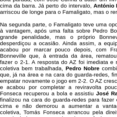
cima da barra. Já perto do intervalo,
António 
arriscou de longe para o Famaligato, mas o re
Na segunda parte, o Famaligato teve uma opor
à vantagem, após uma falta sobre Pedro Bo
grande penalidade, mas o próprio Bonnev
desperdiçou a ocasião. Ainda assim, a equi
acabou por marcar pouco depois, com Fran
Bonneville que, à entrada da área, rematou
fazer o 2-1. A resposta do AZ foi imediata e
coletiva bem trabalhada,
Pedro Nobre
comb
que, já na área e na cara do guarda-redes, fi
empatar novamente o jogo em 2-2. O AZ cresc
e acabou por completar a reviravolta po
Fonseca recuperou a bola e assistiu
José R
finalizou na cara do guarda-redes para fazer 
cima e não demorou a aumentar a vant
coletiva, Tomás Fonseca arrancou pela direi