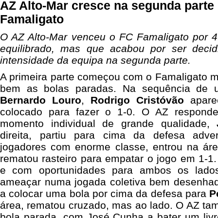
AZ Alto-Mar cresce na segunda parte e
Famaligato
O AZ Alto-Mar venceu o FC Famaligato por 
equilibrado, mas que acabou por ser decid
intensidade da equipa na segunda parte.
A primeira parte começou com o Famaligato ma
bem as bolas paradas. Na sequência de 
Bernardo Louro
,
Rodrigo Cristóvão
apar
colocado para fazer o 1-0. O AZ respon
momento individual de grande qualidade,
direita, partiu para cima da defesa adver
jogadores com enorme classe, entrou na áre
rematou rasteiro para empatar o jogo em 1-1
e com oportunidades para ambos os lados
ameaçar numa jogada coletiva bem desenha
a colocar uma bola por cima da defesa para
P
área, rematou cruzado, mas ao lado. O AZ tam
bola parada, com José Cunha a bater um liv