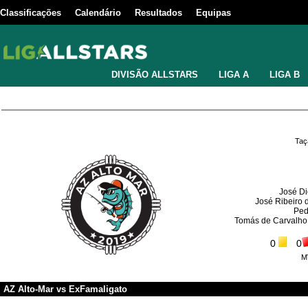
Classificações
Calendário
Resultados
Equipas
DIVISÃO ALLSTARS
LIGA A
LIGA B
Taç
José D
José Ribeiro
Ped
Tomás de Carvalho
0
0
M
AZ Alto-Mar
vs
ExFamaligato