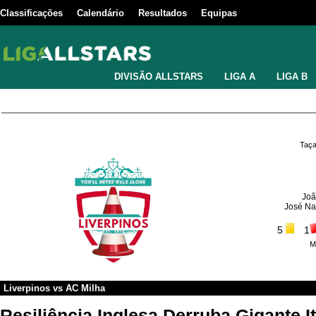
Classificações
Calendário
Resultados
Equipas
DIVISÃO ALLSTARS
LIGA A
LIGA B
Taça
Joã
José Na
5
1
M
Liverpinos
vs
AC Milha
Resiliência Inglesa Derruba Gigante I