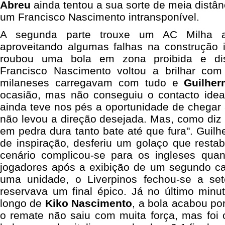
Abreu
ainda tentou a sua sorte de meia distân
um Francisco Nascimento intransponível.
A segunda parte trouxe um AC Milha ai
aproveitando algumas falhas na construção 
roubou uma bola em zona proibida e di
Francisco Nascimento voltou a brilhar c
milaneses carregavam com tudo e
Guilhe
ocasião, mas não conseguiu o contacto idea
ainda teve nos pés a oportunidade de chegar
não levou a direção desejada. Mas, como diz 
em pedra dura tanto bate até que fura". Gui
de inspiração, desferiu um golaço que resta
cenário complicou-se para os ingleses qua
jogadores após a exibição de um segundo c
uma unidade, o Liverpinos fechou-se a se
reservava um final épico. Já no último minu
longo de
Kiko Nascimento
, a bola acabou po
o remate não saiu com muita força, mas foi o