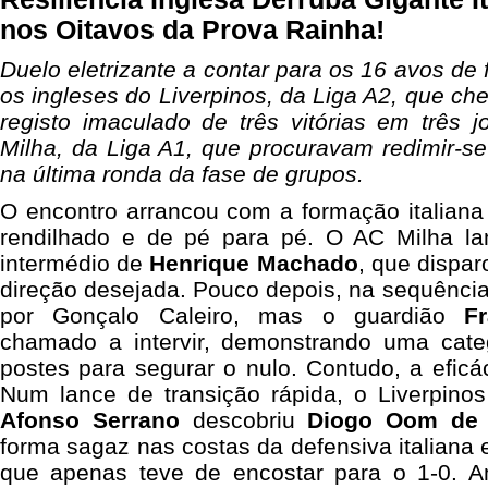
nos Oitavos da Prova Rainha!
Duelo eletrizante a contar para os 16 avos de 
os ingleses do Liverpinos, da Liga A2, que c
registo imaculado de três vitórias em três 
Milha, da Liga A1, que procuravam redimir-se
na última ronda da fase de grupos.
O encontro arrancou com a formação italiana
rendilhado e de pé para pé. O AC Milha la
intermédio de
Henrique Machado
, que dispa
direção desejada. Pouco depois, na sequência 
por Gonçalo Caleiro, mas o guardião
F
chamado a intervir, demonstrando uma categ
postes para segurar o nulo. Contudo, a eficác
Num lance de transição rápida, o Liverpino
Afonso Serrano
descobriu
Diogo Oom de
forma sagaz nas costas da defensiva italiana 
que apenas teve de encostar para o 1-0. 