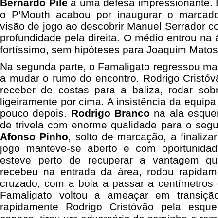
Bernardo Pile
a uma defesa impressionante. 
o P’Mouth acabou por inaugurar o marcad
visão de jogo ao descobrir Manuel Serrador 
profundidade pela direita. O médio entrou na
fortíssimo, sem hipóteses para Joaquim Matos
Na segunda parte, o Famaligato regressou ma
a mudar o rumo do encontro. Rodrigo Cristóv
receber de costas para a baliza, rodar sob
ligeiramente por cima. A insistência da equip
pouco depois.
Rodrigo Branco
na ala esquer
de trivela com enorme qualidade para o seg
Afonso Pinho
, solto de marcação, a finaliza
jogo manteve-se aberto e com oportunidad
esteve perto de recuperar a vantagem qua
recebeu na entrada da área, rodou rapidam
cruzado, com a bola a passar a centímetros 
Famaligato voltou a ameaçar em transiçã
rapidamente Rodrigo Cristóvão pela esqu