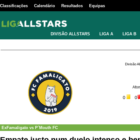
Classificações
Calendário
Resultados
Equipas
DIVISÃO ALLSTARS
LIGA A
LIGA B
Divisão A
Afo
0
0
ExFamaligato
vs
P´Mouth FC
Empate justo num duelo intenso e be