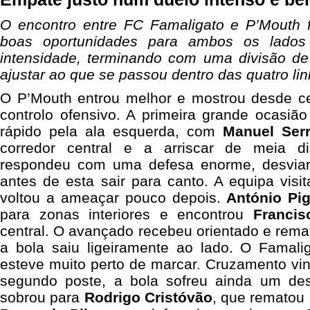
O encontro entre FC Famaligato e P’Mouth fo
boas oportunidades para ambos os lado
intensidade, terminando com uma divisão d
ajustar ao que se passou dentro das quatro lin
O P’Mouth entrou melhor e mostrou desde c
controlo ofensivo. A primeira grande ocasiã
rápido pela ala esquerda, com
Manuel Ser
corredor central e a arriscar de meia d
respondeu com uma defesa enorme, desvian
antes de esta sair para canto. A equipa vis
voltou a ameaçar pouco depois.
António Pig
para zonas interiores e encontrou
Francis
central. O avançado recebeu orientado e rema
a bola saiu ligeiramente ao lado. O Famal
esteve muito perto de marcar. Cruzamento vi
segundo poste, a bola sofreu ainda um des
sobrou para
Rodrigo Cristóvão
, que rematou