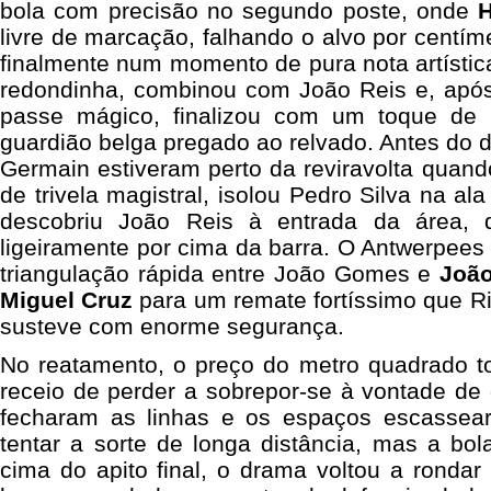
bola com precisão no segundo poste, onde
H
livre de marcação, falhando o alvo por centím
finalmente num momento de pura nota artístic
redondinha, combinou com João Reis e, apó
passe mágico, finalizou com um toque de l
guardião belga pregado ao relvado. Antes do d
Germain estiveram perto da reviravolta qua
de trivela magistral, isolou Pedro Silva na al
descobriu João Reis à entrada da área, 
ligeiramente por cima da barra. O Antwerpee
triangulação rápida entre João Gomes e
João
Miguel Cruz
para um remate fortíssimo que R
susteve com enorme segurança.
No reatamento, o preço do metro quadrado t
receio de perder a sobrepor-se à vontade de
fecharam as linhas e os espaços escassear
tentar a sorte de longa distância, mas a bo
cima do apito final, o drama voltou a rondar