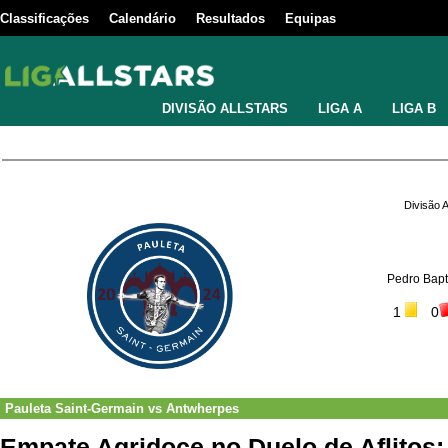
Classificações
Calendário
Resultados
Equipas
DIVISÃO ALLSTARS
LIGA A
LIGA B
Divisão 
Pedro Bapti
1
0
Pauleta Saint-Germain
vs
Antwherpes
Empate Agridoce no Duelo de Aflitos: 