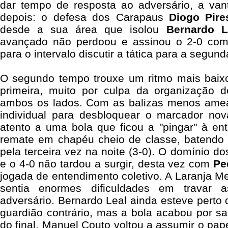
dar tempo de resposta ao adversário, a va
depois: o defesa dos Carapaus
Diogo Pire
desde a sua área que isolou
Bernardo L
avançado não perdoou e assinou o 2-0 com
para o intervalo discutir a tática para a segun
O segundo tempo trouxe um ritmo mais baixo 
primeira, muito por culpa da organização 
ambos os lados. Com as balizas menos amea
individual para desbloquear o marcador no
atento a uma bola que ficou a "pingar" à en
remate em chapéu cheio de classe, batendo 
pela terceira vez na noite (3-0). O domínio do
e o 4-0 não tardou a surgir, desta vez com
Pe
jogada de entendimento coletivo. A Laranja Me
sentia enormes dificuldades em travar a
adversário. Bernardo Leal ainda esteve perto 
guardião contrário, mas a bola acabou por sai
do final, Manuel Couto voltou a assumir o pa