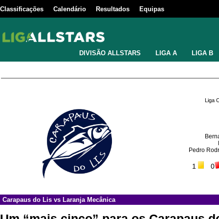
Classificações
Calendário
Resultados
Equipas
DIVISÃO ALLSTARS
LIGA A
LIGA B
Liga 
Bern
Pedro Rodr
1
0
Carapaus do Lis
vs
Laranja Mecânica
Um “mais cinco” para os Carapaus do