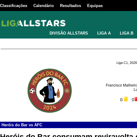
Classificações
Calendário
Resultados
Equipas
DIVISÃO ALLSTARS
LIGA A
LIGA B
Liga C1, 2026
Francisco Malheiro
L
0
0
Heróis do Bar
vs
AFC
Heróis do Bar consumam reviravolta 