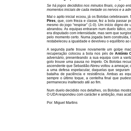
Se há jogos decididos nos minutos finais, o jogo ent
momentos iniciais de cada metade os nervos e a adr
Mal o apito inicial ecoou, já os Bolotas celebravam
Pires
, que, com frieza e classe, fez a bola passar
mesmo do jogo “respirar” (1-0). Um início digno de 
abrandou. As equipas entraram num duelo tático, c
era disputado com intensidade, mas sem que surgis
pelo momento certo. Numa jogada bem construída,
restabeleceu a igualdade e devolveu o equilíbrio ao 
A segunda parte trouxe novamente um golpe madr
recuperação colocou a bola nos pés de
António 
adversário, presenteando a sua equipa com a vant
golo trouxe uma pausa no ímpeto. Os Bolotas recua
ascendente que Sebastião Abreu voltou a ameaçar, 
a uma defesa espetacular, daquelas que seguram r
batalha de paciência e resistência. Ambas as equ
sempre o último toque, a centelha final que pude
permaneceu inalterado até ao fim.
Num duelo decidido nos detalhes, os Bolotas mostra
O UDA respondeu com carácter e ambição, mas acabo
Por: Miguel Martins