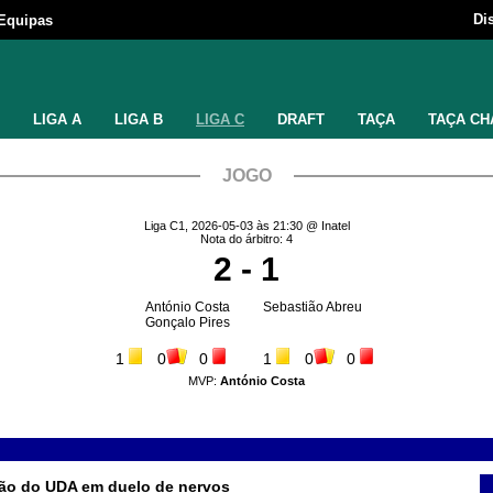
Di
Equipas
LIGA A
LIGA B
LIGA C
DRAFT
TAÇA
TAÇA CH
JOGO
Liga C1, 2026-05-03 às 21:30 @ Inatel
Nota do árbitro: 4
2 - 1
António Costa
Sebastião Abreu
Gonçalo Pires
1
0
0
1
0
0
MVP:
António Costa
são do UDA em duelo de nervos