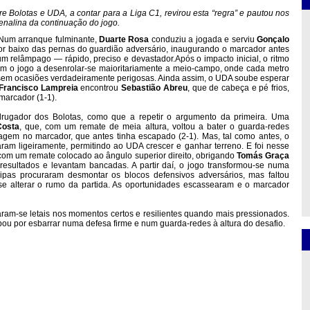
re Bolotas e UDA, a contar para a Liga C1, revirou esta “regra” e pautou nos
enalina da continuação do jogo.
. Num arranque fulminante,
Duarte Rosa
conduziu a jogada e serviu
Gonçalo
 por baixo das pernas do guardião adversário, inaugurando o marcador antes
um relâmpago — rápido, preciso e devastador.Após o impacto inicial, o ritmo
om o jogo a desenrolar-se maioritariamente a meio-campo, onde cada metro
sem ocasiões verdadeiramente perigosas. Ainda assim, o UDA soube esperar
Francisco Lampreia
encontrou
Sebastião Abreu
, que de cabeça e pé frios,
marcador (1-1).
ugador dos Bolotas, como que a repetir o argumento da primeira. Uma
Costa
, que, com um remate de meia altura, voltou a bater o guarda-redes
agem no marcador, que antes tinha escapado (2-1). Mas, tal como antes, o
ram ligeiramente, permitindo ao UDA crescer e ganhar terreno. E foi nesse
com um remate colocado ao ângulo superior direito, obrigando
Tomás Graça
esultados e levantam bancadas. A partir daí, o jogo transformou-se numa
ipas procuraram desmontar os blocos defensivos adversários, mas faltou
sse alterar o rumo da partida. As oportunidades escassearam e o marcador
ram-se letais nos momentos certos e resilientes quando mais pressionados.
u por esbarrar numa defesa firme e num guarda-redes à altura do desafio.