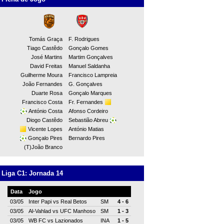
Tomás Graça
F. Rodrigues
Tiago Castêdo
Gonçalo Gomes
José Martins
Martim Gonçalves
David Freitas
Manuel Saldanha
Guilherme Moura
Francisco Lampreia
João Fernandes
G. Gonçalves
Duarte Rosa
Gonçalo Marques
Francisco Costa
Fr. Fernandes
António Costa
Afonso Cordeiro
Diogo Castêdo
Sebastião Abreu
Vicente Lopes
António Matias
Gonçalo Pires
Bernardo Pires
(T)João Branco
Liga C1: Jornada 14
Data
Jogo
03/05
Inter Papi
vs
Real Betos
SM
4 - 6
03/05
Al-Vahlad
vs
UFC Manhoso
SM
1 - 3
03/05
WB FC
vs
Lazionados
INA
1 - 5