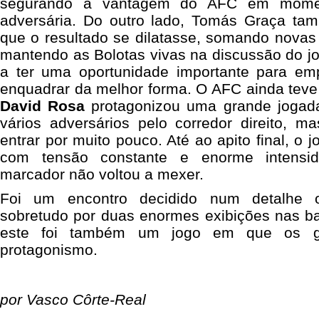
segurando a vantagem do AFC em momen
adversária. Do outro lado, Tomás Graça ta
que o resultado se dilatasse, somando novas
mantendo as Bolotas vivas na discussão do jo
a ter uma oportunidade importante para em
enquadrar da melhor forma. O AFC ainda teve
David Rosa
protagonizou uma grande jogada 
vários adversários pelo corredor direito, 
entrar por muito pouco. Até ao apito final, o
com tensão constante e enorme intensid
marcador não voltou a mexer.
Foi um encontro decidido num detalhe o
sobretudo por duas enormes exibições nas b
este foi também um jogo em que os gu
protagonismo.
por Vasco Côrte-Real