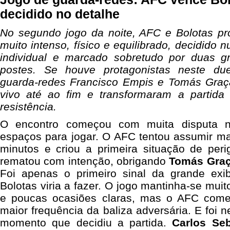
decidido no detalhe
No segundo jogo da noite, AFC e Bolotas p
muito intenso, físico e equilibrado, decidido
individual e marcado sobretudo por duas g
postes. Se houve protagonistas neste du
guarda-redes Francisco Empis e Tomás Graç
vivo até ao fim e transformaram a partida
resistência.
O encontro começou com muita disputa 
espaços para jogar. O AFC tentou assumir maio
minutos e criou a primeira situação de pe
rematou com intenção, obrigando
Tomás Gra
Foi apenas o primeiro sinal da grande exi
Bolotas viria a fazer. O jogo mantinha-se muit
e poucas ocasiões claras, mas o AFC com
maior frequência da baliza adversária. E foi 
momento que decidiu a partida.
Carlos Seb