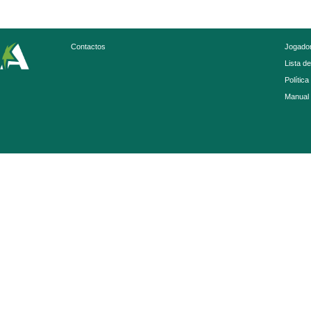
Contactos
Jogador
Lista d
Política
Manual 