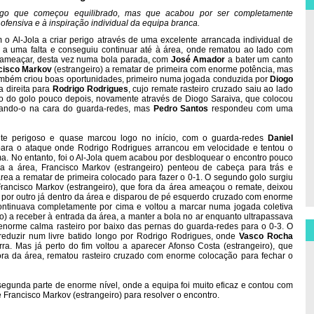
go que começou equilibrado, mas que acabou por ser completamente
fensiva e à inspiração individual da equipa branca.
 o Al-Jola a criar perigo através de uma excelente arrancada individual de
iu a uma falta e conseguiu continuar até à área, onde rematou ao lado com
 a ameaçar, desta vez numa bola parada, com
José Amador
a bater um canto
cisco Markov
(estrangeiro) a rematar de primeira com enorme potência, mas
ambém criou boas oportunidades, primeiro numa jogada conduzida por
Diogo
a direita para
Rodrigo Rodrigues
, cujo remate rasteiro cruzado saiu ao lado
rto do golo pouco depois, novamente através de Diogo Saraiva, que colocou
olando-o na cara do guarda-redes, mas
Pedro Santos
respondeu com uma
te perigoso e quase marcou logo no início, com o guarda-redes
Daniel
para o ataque onde Rodrigo Rodrigues arrancou em velocidade e tentou o
a. No entanto, foi o Al-Jola quem acabou por desbloquear o encontro pouco
a a área, Francisco Markov (estrangeiro) penteou de cabeça para trás e
rea a rematar de primeira colocado para fazer o 0-1. O segundo golo surgiu
ancisco Markov (estrangeiro), que fora da área ameaçou o remate, deixou
por outro já dentro da área e disparou de pé esquerdo cruzado com enorme
continuava completamente por cima e voltou a marcar numa jogada coletiva
o) a receber à entrada da área, a manter a bola no ar enquanto ultrapassava
m enorme calma rasteiro por baixo das pernas do guarda-redes para o 0-3. O
 reduzir num livre batido longo por Rodrigo Rodrigues, onde
Vasco Rocha
ra. Mas já perto do fim voltou a aparecer Afonso Costa (estrangeiro), que
ora da área, rematou rasteiro cruzado com enorme colocação para fechar o
 segunda parte de enorme nível, onde a equipa foi muito eficaz e contou com
e Francisco Markov (estrangeiro) para resolver o encontro.