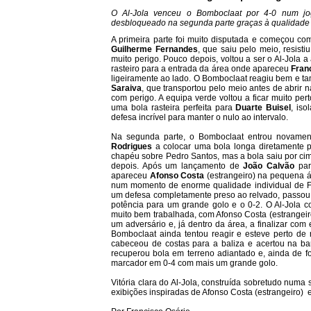
O Al-Jola venceu o Bomboclaat por 4-0 num jo
desbloqueado na segunda parte graças à qualidade o
A primeira parte foi muito disputada e começou com
Guilherme Fernandes
, que saiu pelo meio, resist
muito perigo. Pouco depois, voltou a ser o Al-Jola
rasteiro para a entrada da área onde apareceu
Fran
ligeiramente ao lado. O Bomboclaat reagiu bem e t
Saraiva
, que transportou pelo meio antes de abrir n
com perigo. A equipa verde voltou a ficar muito pe
uma bola rasteira perfeita para
Duarte Buisel
, is
defesa incrível para manter o nulo ao intervalo.
Na segunda parte, o Bomboclaat entrou novamen
Rodrigues
a colocar uma bola longa diretamente 
chapéu sobre Pedro Santos, mas a bola saiu por cim
depois. Após um lançamento de
João Calvão
par
apareceu
Afonso Costa
(estrangeiro) na pequena á
num momento de enorme qualidade individual de Fr
um defesa completamente preso ao relvado, passou 
potência para um grande golo e o 0-2. O Al-Jola 
muito bem trabalhada, com Afonso Costa (estrangeir
um adversário e, já dentro da área, a finalizar co
Bomboclaat ainda tentou reagir e esteve perto de
cabeceou de costas para a baliza e acertou na bar
recuperou bola em terreno adiantado e, ainda de f
marcador em 0-4 com mais um grande golo.
Vitória clara do Al-Jola, construída sobretudo numa
exibições inspiradas de Afonso Costa (estrangeiro)