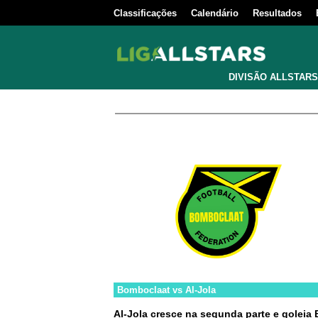
Classificações
Calendário
Resultados
DIVISÃO ALLSTARS
Bomboclaat
vs
Al-Jola
Al-Jola cresce na segunda parte e golei