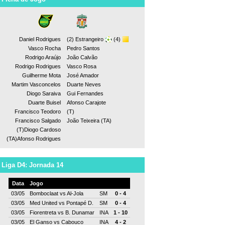
Daniel Rodrigues
(2) Estrangeiro
(4)
Vasco Rocha
Pedro Santos
Rodrigo Araújo
João Calvão
Rodrigo Rodrigues
Vasco Rosa
Guilherme Mota
José Amador
Martim Vasconcelos
Duarte Neves
Diogo Saraiva
Gui Fernandes
Duarte Buisel
Afonso Carajote
Francisco Teodoro
(T)
Francisco Salgado
João Teixeira (TA)
(T)Diogo Cardoso
(TA)Afonso Rodrigues
Liga D4: Jornada 14
Data
Jogo
03/05
Bomboclaat
vs
Al-Jola
SM
0 - 4
03/05
Med United
vs
Pontapé D.
SM
0 - 4
03/05
Fiorentreta
vs
B. Dunamar
INA
1 - 10
03/05
El Ganso
vs
Cabouco
INA
4 - 2