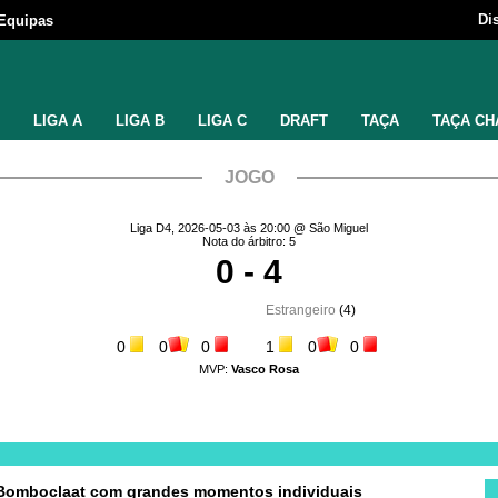
Di
Equipas
LIGA A
LIGA B
LIGA C
DRAFT
TAÇA
TAÇA CH
JOGO
Liga D4, 2026-05-03 às 20:00 @ São Miguel
Nota do árbitro: 5
0 - 4
Estrangeiro
(4)
0
0
0
1
0
0
MVP:
Vasco Rosa
a Bomboclaat com grandes momentos individuais