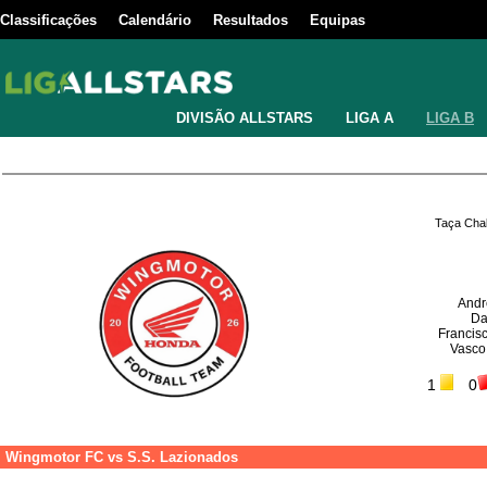
Classificações
Calendário
Resultados
Equipas
DIVISÃO ALLSTARS
LIGA A
LIGA B
Taça Chal
Andr
Da
Francis
Vasco
1
0
Wingmotor FC
vs
S.S. Lazionados