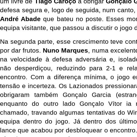
um livre de 
Tiago Caroço
 a obrigar 
Gonçalo G
André Abade
 que bateu no poste. Esses mo
equipa visitante, que passou a discutir o jogo 
Na segunda parte, esse crescimento teve con
por dar frutos. 
Nuno Marques
, numa excelente
na velocidade à defesa adversária e, isolad
não desperdiçou, reduzindo para 2-1 e rel
encontro. Com a diferença mínima, o jogo e
tensão e incerteza. Os Lazionados pressiona
obrigaram também Gonçalo Garcia (estrange
enquanto do outro lado Gonçalo Vítor ia
chamado, travando algumas tentativas do Wi
equipa dentro do jogo. Já dentro dos último
lance que acabou por desbloquear o encontro