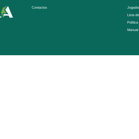
Contactos
Jogador
Lista d
Política
Manual 