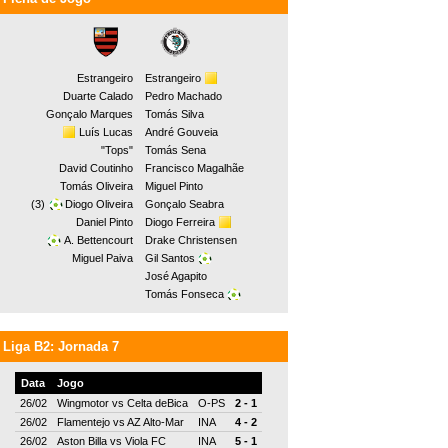
Estrangeiro
Estrangeiro
Duarte Calado
Pedro Machado
Gonçalo Marques
Tomás Silva
Luís Lucas
André Gouveia
"Tops"
Tomás Sena
David Coutinho
Francisco Magalhãe
Tomás Oliveira
Miguel Pinto
(3)
Diogo Oliveira
Gonçalo Seabra
Daniel Pinto
Diogo Ferreira
A. Bettencourt
Drake Christensen
Miguel Paiva
Gil Santos
José Agapito
Tomás Fonseca
Liga B2: Jornada 7
Data
Jogo
26/02
Wingmotor
vs
Celta deBica
O-PS
2 - 1
26/02
Flamentejo
vs
AZ Alto-Mar
INA
4 - 2
26/02
Aston Billa
vs
Viola FC
INA
5 - 1