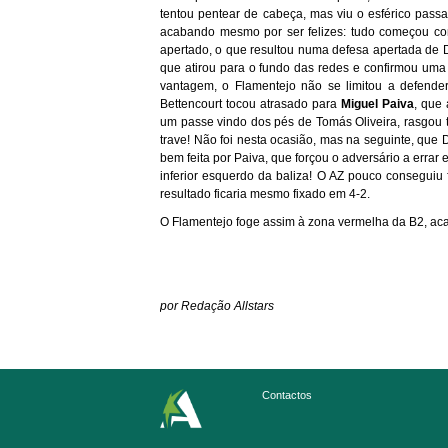
tentou pentear de cabeça, mas viu o esférico pass
acabando mesmo por ser felizes: tudo começou com
apertado, o que resultou numa defesa apertada de D
que atirou para o fundo das redes e confirmou uma 
vantagem, o Flamentejo não se limitou a defender
Bettencourt tocou atrasado para
Miguel Paiva
, que
um passe vindo dos pés de Tomás Oliveira, rasgou t
trave! Não foi nesta ocasião, mas na seguinte, que 
bem feita por Paiva, que forçou o adversário a errar 
inferior esquerdo da baliza! O AZ pouco conseguiu
resultado ficaria mesmo fixado em 4-2.
O Flamentejo foge assim à zona vermelha da B2, ac
por Redação Allstars
Contactos