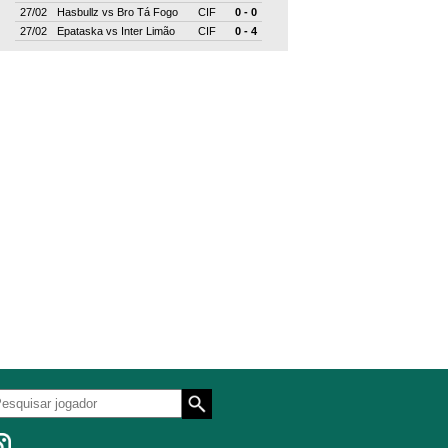
27/02
Hasbullz
vs
Bro Tá Fogo
CIF
0 - 0
27/02
Epataska
vs
Inter Limão
CIF
0 - 4