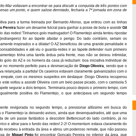
to-Mar voltavam a encontrar-se para discutir a conquista de três pontos com
enas um ponto, e quem saísse derrotado, fecharia a 7ª jornada em zona de
tiva para a turma treinada por Bernardo Afonso, que entrou com as linhas
o Pereira
fazer um desarme fulcral para ganhar a posse de bola e assistir
Gil
undo das redes! Tínhamos golo madrugador! O Flamentejo ainda tentou ripostar
(estrangeiro) foi ao tapete afastar o perigo. Do lado contrário, seriam os
amente inspirados e a dilatar! O AZ beneficiou de uma grande penalidade e
onsabilidades e até viu o guarda-redes ir ao tapete defender num primeiro
mentejo tinha uma tarefa árdua pela frente, mas não se deixou intimidar,
golo do AZ e os homens da casa já reduziam: boa iniciativa individual de
ltar no momento perfeito para a desmarcação de
Diogo Oliveira
, sendo que o
va relançada a partida! Os caseiros estavam claramente galvanizados com o
 empate, com os mesmos suspeitos em destaque: Diogo Oliveira recuperou
 este voltou a assistir Oliveira com um belo passe picado, com o camisola 5
 tapete segurar a dois tempos. Terminaria pouco depois o primeiro tempo, com
gualmente positiva do Flamentejo, o que antecipava um segundo tempo
amente revigorada no segundo tempo, a pressionar altíssimo em busca do
ais o Flamentejo ia deixando avisos, ainda que desenquadrados, até que uma
da de um passe fantástico a descobrir Bettencourt do lado contrário, já no
érico e atirar para o fundo das redes! 2-2! O
momentum
estava claramente do
do recebeu à entrada da área e atirou um poderoso remate, que não passou
onga de
Miguel Pinto
foi encontrar Gonçalo Pereira no interior da área, que