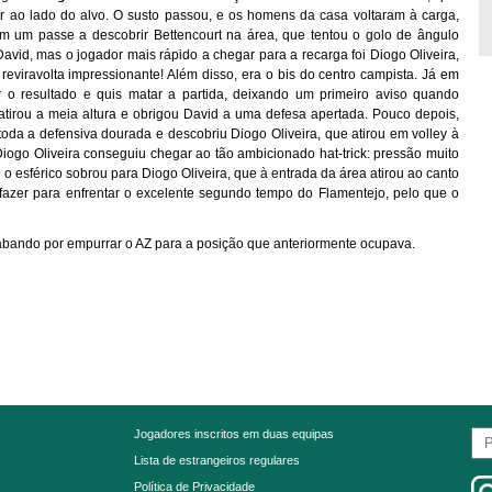
ar ao lado do alvo. O susto passou, e os homens da casa voltaram à carga,
 um passe a descobrir Bettencourt na área, que tentou o golo de ângulo
avid, mas o jogador mais rápido a chegar para a recarga foi Diogo Oliveira,
reviravolta impressionante! Além disso, era o bis do centro campista. Já em
 o resultado e quis matar a partida, deixando um primeiro aviso quando
 atirou a meia altura e obrigou David a uma defesa apertada. Pouco depois,
oda a defensiva dourada e descobriu Diogo Oliveira, que atirou em volley à
Diogo Oliveira conseguiu chegar ao tão ambicionado hat-trick: pressão muito
e o esférico sobrou para Diogo Oliveira, que à entrada da área atirou ao canto
 fazer para enfrentar o excelente segundo tempo do Flamentejo, pelo que o
abando por empurrar o AZ para a posição que anteriormente ocupava.
Jogadores inscritos em duas equipas
Lista de estrangeiros regulares
Política de Privacidade