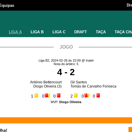
Di
Equipas
LIGA A
LIGA B
LIGA C
DRAFT
TAÇA
TAÇA CH
JOGO
Liga B2, 2024-02-26 às 22:00 @ Inatel
Nota do árbitro: 5
4 - 2
António Bettencourt
Gil Santos
Diogo Oliveira
(3)
Tomás de Carvalho Fonseca
1
0
0
2
0
0
MVP:
Diogo Oliveira
lha!