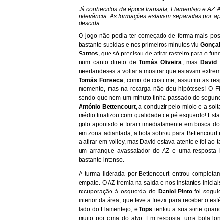
Já conhecidos da época transata, Flamentejo e AZ Al
relevância. As formações estavam separadas por ap
descida.
O jogo não podia ter começado de forma mais posi
bastante subidas e nos primeiros minutos viu
Gonçal
Santos
, que só precisou de atirar rasteiro para o f
num canto direto de
Tomás Oliveira
, mas
David
neerlandeses a voltar a mostrar que estavam extrem
Tomás Fonseca
, como de costume, assumiu as resp
momento, mas na recarga não deu hipóteses! O Fla
sendo que nem um minuto tinha passado do segundo 
António Bettencourt
, a conduzir pelo miolo e a so
médio finalizou com qualidade de pé esquerdo! Esta
golo apontado e foram imediatamente em busca do
em zona adiantada, a bola sobrou para Bettencourt e
a atirar em volley, mas David estava atento e foi ao
um arranque avassalador do AZ e uma resposta i
bastante intenso.
A turma liderada por Bettencourt entrou complet
empate. O AZ tremia na saída e nos instantes inici
recuperação à esquerda de
Daniel Pinto
foi segui
interior da área, que teve a frieza para receber o esf
lado do Flamentejo, e
Tops
tentou a sua sorte quan
muito por cima do alvo. Em resposta, uma bola l