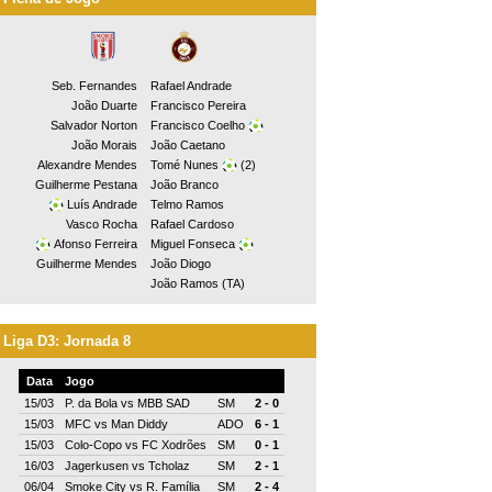
Seb. Fernandes
Rafael Andrade
João Duarte
Francisco Pereira
Salvador Norton
Francisco Coelho
João Morais
João Caetano
Alexandre Mendes
Tomé Nunes
(2)
Guilherme Pestana
João Branco
Luís Andrade
Telmo Ramos
Vasco Rocha
Rafael Cardoso
Afonso Ferreira
Miguel Fonseca
Guilherme Mendes
João Diogo
João Ramos (TA)
Liga D3: Jornada 8
Data
Jogo
15/03
P. da Bola
vs
MBB SAD
SM
2 - 0
15/03
MFC
vs
Man Diddy
ADO
6 - 1
15/03
Colo-Copo
vs
FC Xodrões
SM
0 - 1
16/03
Jagerkusen
vs
Tcholaz
SM
2 - 1
06/04
Smoke City
vs
R. Família
SM
2 - 4