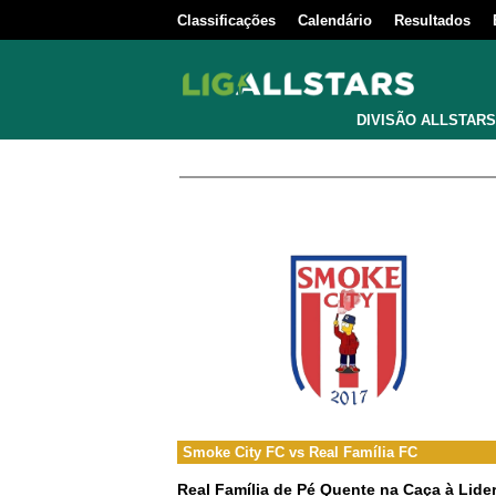
Classificações
Calendário
Resultados
DIVISÃO ALLSTARS
Smoke City FC
vs
Real Família FC
Real Família de Pé Quente na Caça à Lide