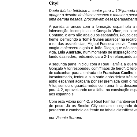
City!
Duelo ibérico-britânico a contar para a 10ª jorna
apagar o desaire do último encontro e manter a pers
uma derrota pesada, procuravam desesperadamente
A partida arrancou com a formação espanhola a m
intervenção incompleta de
Gonçalo Vítor
, na sob
Contudo, o erro não abalou os espanhóis. Pouco depo
frente, permitindo a
Tomé Nunes
aparecer na recarg
o rei das assistências, Miguel Fonseca, serviu Tom
magia e ofereceu o golo a João Diogo, que não cons
vida.
Luís Andrade
, num momento de inspiração indi
fundo das redes, reduzindo para 2-1 e relançando a 
A segunda parte iniciou com a Real Família a quere
Gonçalo Vítor respondeu com "mãos de ferro". O terc
de calcanhar para a entrada de
Francisco Coelho
, 
inconformado, tentou a sua sorte após deixar três a
astro espanhol acabaria por ser premiada com o mo
Vítor, sentou o guarda-redes com uma finta descon
para 4-2, aproveitando uma falha na construção esp
aos espanhois.
Com esta vitória por 4-2, a Real Família mantém-se
de peso. Já os Smoke City somam o segundo desa
perderem o comboio da frente na tabela classificativa
por Vicente Serrano