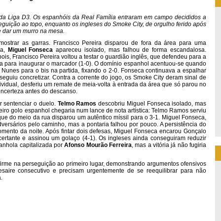
da da Liga D3. Os espanhóis da Real Família entraram em campo decididos a
eguição ao topo, enquanto os ingleses do Smoke City, de orgulho ferido após
 dar um murro na mesa.
ostrar as garras. Francisco Pereira disparou de fora da área para uma
ra,
Miguel Fonseca
apareceu isolado, mas falhou de forma escandalosa.
is, Francisco Pereira voltou a testar o guardião inglês, que defendeu para a
a para inaugurar o marcador (1-0). O domínio espanhol acentuou-se quando
é Nunes para o bis na partida, fixando o 2-0. Fonseca continuava a espalhar
eguiu concretizar. Contra a corrente do jogo, os Smoke City deram sinal de
vidual, desferiu um remate de meia-volta à entrada da área que só parou no
incerteza antes do descanso.
r sentenciar o duelo.
Telmo Ramos
descobriu Miguel Fonseca isolado, mas
eiro golo espanhol chegaria num lance de nota artística: Telmo Ramos serviu
que do meio da rua disparou um autêntico míssil para o 3-1. Miguel Fonseca,
dversários pelo caminho, mas a pontaria falhou por pouco. A persistência do
mento da noite. Após fintar dois defesas, Miguel Fonseca encarou Gonçalo
certante e assinou um golaço (4-1). Os ingleses ainda conseguiram reduzir
anhola capitalizada por
Afonso Mourão Ferreira
, mas a vitória já não fugiria
 firme na perseguição ao primeiro lugar, demonstrando argumentos ofensivos
ire consecutivo e precisam urgentemente de se reequilibrar para não
.