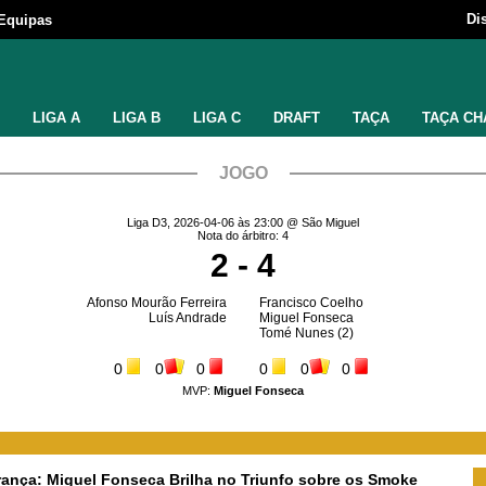
Di
Equipas
LIGA A
LIGA B
LIGA C
DRAFT
TAÇA
TAÇA CH
JOGO
Liga D3, 2026-04-06 às 23:00 @ São Miguel
Nota do árbitro: 4
2 - 4
Afonso Mourão Ferreira
Francisco Coelho
Luís Andrade
Miguel Fonseca
Tomé Nunes
(2)
0
0
0
0
0
0
MVP:
Miguel Fonseca
rança: Miguel Fonseca Brilha no Triunfo sobre os Smoke