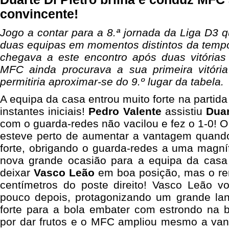
convincente!
Jogo a contar para a 8.ª jornada da Liga D3 q
duas equipas em momentos distintos da temp
chegava a este encontro após duas vitórias
MFC ainda procurava a sua primeira vitóri
permitiria aproximar-se do 9.º lugar da tabela.
A equipa da casa entrou muito forte na partid
instantes iniciais!
Pedro Valente
assistiu
Duar
com o guarda-redes não vacilou e fez o 1-0! 
esteve perto de aumentar a vantagem quando
forte, obrigando o guarda-redes a uma magní
nova grande ocasião para a equipa da casa
deixar
Vasco Leão
em boa posição, mas o re
centímetros do poste direito! Vasco Leão v
pouco depois, protagonizando um grande lan
forte para a bola embater com estrondo na b
por dar frutos e o MFC ampliou mesmo a va