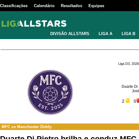
Classificações
Calendário
Resultados
Equipas
DIVISÃO ALLSTARS
LIGA A
LIGA B
Liga D3, 2026
Duarte Di 
Jos
2
0
MFC
vs
Manchester Diddy
Duarte Di Pietro brilha e conduz MFC