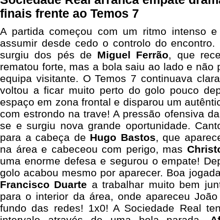
finais frente ao Temos 7
A partida começou com um ritmo intenso 
assumir desde cedo o controlo do encontro. 
surgiu dos pés de
Miguel Ferrão
, que rec
rematou forte, mas a bola saiu ao lado e não
equipa visitante. O Temos 7 continuava clar
voltou a ficar muito perto do golo pouco de
espaço em zona frontal e disparou um autêntic
com estrondo na trave! A pressão ofensiva d
se e surgiu nova grande oportunidade. Cant
para a cabeça de
Hugo Bastos
, que aparec
na área e cabeceou com perigo, mas
Christ
uma enorme defesa e segurou o empate! Depoi
golo acabou mesmo por aparecer. Boa jogada
Francisco Duarte
a trabalhar muito bem junt
para o interior da área, onde apareceu João
fundo das redes! 1x0! A Sociedade Real ten
intervalo através de uma bola parada.
A