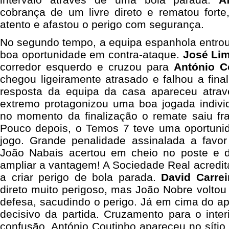
cobrança de um livre direto e rematou fort
atento e afastou o perigo com segurança.
No segundo tempo, a equipa espanhola entrou
boa oportunidade em contra-ataque.
José Li
corredor esquerdo e cruzou para
António C
chegou ligeiramente atrasado e falhou a fina
resposta da equipa da casa apareceu atra
extremo protagonizou uma boa jogada individ
no momento da finalização o remate saiu fra
Pouco depois, o Temos 7 teve uma oportuni
jogo. Grande penalidade assinalada a favo
João Nabais acertou em cheio no poste e d
ampliar a vantagem! A Sociedade Real acredit
a criar perigo de bola parada.
David Carrei
direto muito perigoso, mas João Nobre volto
defesa, sacudindo o perigo. Já em cima do api
decisivo da partida. Cruzamento para o inte
confusão, António Coutinho apareceu no sítio 