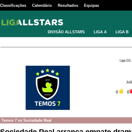
Classificações
Calendário
Resultados
Equipas
DIVISÃO ALLSTARS
LIGA A
LIGA B
Liga D2,
Joã
0
0
Temos 7
vs
Sociedade Real
Sociedade Real arranca empate dramá