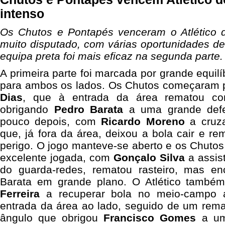
intenso
Os Chutos e Pontapés venceram o Atlético d
muito disputado, com várias oportunidades de
equipa preta foi mais eficaz na segunda parte.
A primeira parte foi marcada por grande equilí
para ambos os lados. Os Chutos começaram p
Dias
, que à entrada da área rematou co
obrigando
Pedro Barata
a uma grande defes
pouco depois, com
Ricardo Moreno
a cruz
que, já fora da área, deixou a bola cair e re
perigo. O jogo manteve-se aberto e os Chuto
excelente jogada, com
Gonçalo Silva
a assist
do guarda-redes, rematou rasteiro, mas e
Barata em grande plano. O Atlético també
Ferreira
a recuperar bola no meio-campo a
entrada da área ao lado, seguido de um rema
ângulo que obrigou
Francisco Gomes
a uma