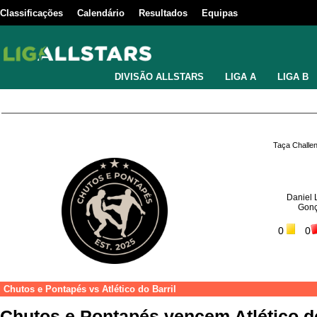
Classificações
Calendário
Resultados
Equipas
DIVISÃO ALLSTARS
LIGA A
LIGA B
Taça Challe
Daniel 
Gonç
0
0
Chutos e Pontapés
vs
Atlético do Barril
Chutos e Pontapés vencem Atlético d