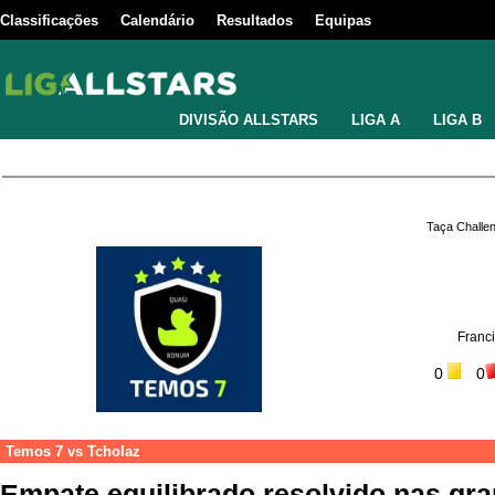
Classificações
Calendário
Resultados
Equipas
DIVISÃO ALLSTARS
LIGA A
LIGA B
Taça Challe
Franc
0
0
Temos 7
vs
Tcholaz
Empate equilibrado resolvido nas gr