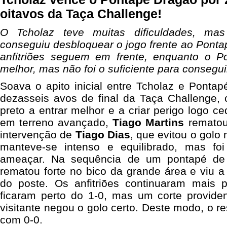
oitavos da Taça Challenge!
O Tcholaz teve muitas dificuldades, ma
conseguiu desbloquear o jogo frente ao Pont
anfitriões seguem em frente, enquanto o 
melhor, mas não foi o suficiente para conseguir
Soava o apito inicial entre Tcholaz e Ponta
dezasseis avos de final da Taça Challenge
preto a entrar melhor e a criar perigo logo 
em terreno avançado,
Tiago Martins
rematou
intervenção de
Tiago Dias
, que evitou o golo 
manteve-se intenso e equilibrado, mas f
ameaçar. Na sequência de um pontapé de
rematou forte no bico da grande área e viu a
do poste. Os anfitriões continuaram mais p
ficaram perto do 1-0, mas um corte providen
visitante negou o golo certo. Deste modo, o re
com 0-0.