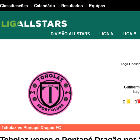
Classificações
Calendário
Resultados
Equipas
DIVISÃO ALLSTARS
LIGA A
LIGA B
Taça Challe
Guilherm
Tiag
0
0
Tcholaz
vs
Pontapé Dragão FC
Tcholaz vence o Pontapé Dragão por 