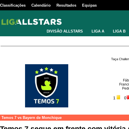
Classificações
Calendário
Resultados
Equipas
DIVISÃO ALLSTARS
LIGA A
LIGA B
Taça Challe
Fáb
Franc
Ped
1
0
Temos 7
vs
Bayern de Monchique
Temos 7 segue em frente com vitória