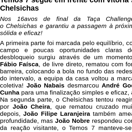
Chelsichas
Nos 16avos de final da Taça Challen
o Chelsichas e garantiu a passagem à próx
sólida e eficaz!
A primeira parte foi marcada pelo equilíbrio, 
campo e poucas oportunidades claras d
desbloqueio surgiu através de um momento 
Fábio Faísca
, de livre direto, rematou com f
barreira, colocando a bola no fundo das redes
do intervalo, a equipa da casa voltou a mar
coletiva!
João Nabais
desmarcou
André Go
Cunha
para uma finalização simples e eficaz,
Na segunda parte, o Chelsichas tentou reagir
por
João Cheira
, que rematou cruzado mui
depois,
João Filipe Laranjeira
também ameaç
profundidade, mas
João Nobre
respondeu co
da reação visitante, o Temos 7 manteve-se