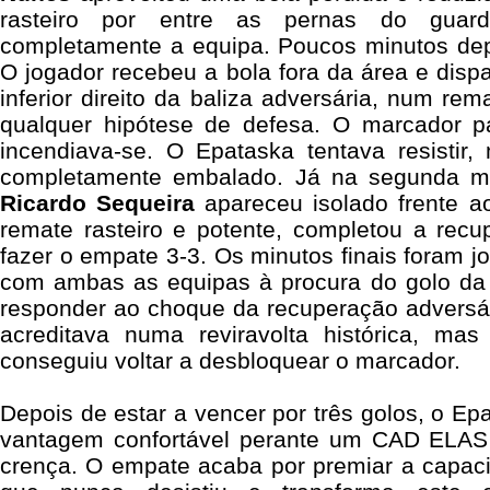
rasteiro por entre as pernas do guard
completamente a equipa. Poucos minutos dep
O jogador recebeu a bola fora da área e disp
inferior direito da baliza adversária, num re
qualquer hipótese de defesa. O marcador p
incendiava-se. O Epataska tentava resisti
completamente embalado. Já na segunda m
Ricardo Sequeira
apareceu isolado frente a
remate rasteiro e potente, completou a rec
fazer o empate 3-3. Os minutos finais foram j
com ambas as equipas à procura do golo da v
responder ao choque da recuperação advers
acreditava numa reviravolta histórica, m
conseguiu voltar a desbloquear o marcador.
Depois de estar a vencer por três golos, o E
vantagem confortável perante um CAD ELAS 
crença. O empate acaba por premiar a capac