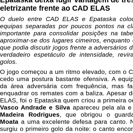
eletrizante frente ao CAD ELAS
O duelo entre CAD ELAS e Epataska coloc
equipas separadas por poucos pontos na cl
importante para consolidar posições na tab
aproximar-se dos lugares cimeiros, enquanto
que podia discutir jogos frente a adversários d
verdadeiro espetáculo de intensidade, revir
golos.
O jogo começou a um ritmo elevado, com o 
cedo uma postura bastante ofensiva. A equi
da área adversária com frequência, mas fa
enquadrar os remates com a baliza. Apesar d
ELAS, foi o Epataska quem criou a primeira o
Vasco Andrade e Silva
apareceu pela ala 
Madeira Rodrigues
, que obrigou o guard
Moata
a uma excelente defesa para canto. 
surgiu o primeiro golo da noite: o canto enc