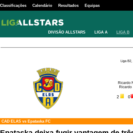
Classificações
Calendário
Resultados
Equipas
DIVISÃO ALLSTARS
LIGA A
LIGA B
Liga B2,
Ricardo 
Ricardo
2
0
CAD ELAS
vs
Epataska FC
Epataska deixa fugir vantagem de tr