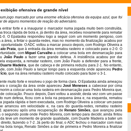
xibição ofensiva de grande nível
m jogo marcado por uma enorme eficácia ofensiva da equipa azul, que foi
sar de alguns momentos de reação do adversário.
entrar forte e a inaugurar o marcador numa jogada muito bem construída.
 troca rápida de bola e, já dentro da área, recebeu novamente para rematar
 1-0. O Epataska respondeu logo a seguir com um momento perigoso, com
a a área, a fintar o guarda-redes, mas no momento da finalização acabou por
 oportunidade. O ADC voltou a marcar pouco depois, com Rodrigo Oliveira a
alo Prata
, que à entrada da área rematou rasteiro e colocado para o 2-0. O
portunidade, com
Miguel Carvalho
a colocar uma bola em desmarcação para
ou
João Paulo
a fazer uma grande defesa. A insistência acabou por dar
la esquerda, a rematar rasteiro, com João Paulo a defender para a frente,
u
Duarte Madeira
, que de cabeça e de primeira reduziu para 2-1. No entanto,
dade, com João Paulo a lançar longo para a esquerda onde apareceu
Pedro
ício
, que na área rematou rasteiro muito colocado para fazer o 3-1.
te muito forte e resolveu o jogo de forma clara. O Epataska ainda ameaçou
para o coração da área onde apareceu
José Meneses
a cabecear por cima
Amorim a colocar uma bola rasteira em desmarcação para Pedro Moreira que,
nde colocação. Pouco depois, Dani voltou a assistir, desta vez com um passe
lto num defesa, ficou com a bola na pequena área e, na esquerda, rematou
uma jogada rápida e bem executada, com Rodrigo Oliveira a colocar um passe
ue arrancou em velocidade e, na cara do guarda-redes, rematou rasteiro
7-1 apareceu após uma recuperação de
Renato Simões
, que avançou pela
ra o segundo poste onde Pedro Moreira, com tempo para decidir, ainda fintou
inda teve um momento de grande qualidade, com Duarte Madeira a bater um
 direito, fazendo o 7-2. Já perto do final, o ADC fechou o marcador com mais
ma bola longa, Renato Simões a dar de primeira e Pedro Moreira a finalizar
al.