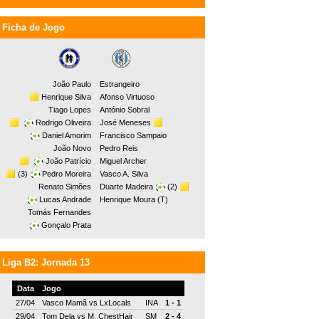
Ficha de Jogo
João Paulo
Estrangeiro
Henrique Silva
Afonso Virtuoso
Tiago Lopes
António Sobral
Rodrigo Oliveira
José Meneses
Daniel Amorim
Francisco Sampaio
João Novo
Pedro Reis
João Patrício
Miguel Archer
(3)
Pedro Moreira
Vasco A. Silva
Renato Simões
Duarte Madeira
(2)
Lucas Andrade
Henrique Moura (T)
Tomás Fernandes
Gonçalo Prata
Liga B2: Jornada 13
Data
Jogo
27/04
Vasco Mamã
vs
LxLocals
INA
1 - 1
29/04
Tom Dela
vs
M. ChestHair
SM
2 - 4