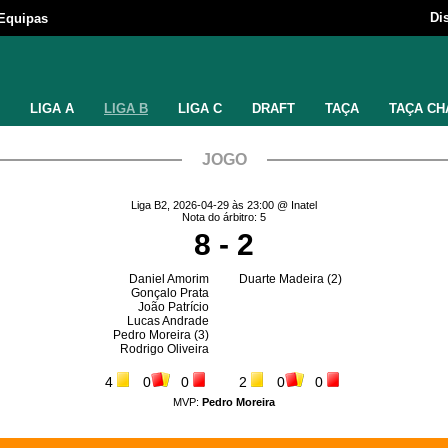
Di
Equipas
LIGA A
LIGA B
LIGA C
DRAFT
TAÇA
TAÇA CH
JOGO
Liga B2, 2026-04-29 às 23:00 @ Inatel
Nota do árbitro: 5
8 - 2
Daniel Amorim
Duarte Madeira
(2)
Gonçalo Prata
João Patrício
Lucas Andrade
Pedro Moreira
(3)
Rodrigo Oliveira
4
0
0
2
0
0
MVP:
Pedro Moreira