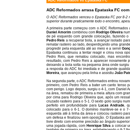
ADC Reformados
vs
Epataska FC
ADC Reformados arrasa Epataska FC com e
O ADC Reformados venceu o Epataska FC por 8-2 nu
superior durante praticamente todo o encontro, ape
A primeira parte começou com o ADC Reformados a 
Daniel Amorim
combinou com
Rodrigo Oliveira
numa
de pé esquerdo com grande colocação, fazendo o
Pedro Reis
a recuperar bola, a avançar isolado par
rematar rasteiro ao lado, desperdiçando uma grande
progredir pela esquerda até ao meio e a servir
Gonç
Epataska continuou a tentar reagir e criou nova o
Pedro Reis, que rematou colocado, mas encontr
resultado, com Pedro Reis a aparecer novamente pe
deixando a bola solta na pequena área onde surgi
a resposta do ADC foi imediata e de grande quali
Moreira
, que avançou pela linha e assistiu
João Patr
Na segunda parte, o ADC Reformados entrou novamen
primeiro, com Pedro Reis a bater um canto tenso 
com perigo. Logo depois, surgiu o 4-1, com Daniel 
na área, rematou de primeira a meia altura com gra
por cima para Rodrigo Oliveira que, após um ressa
cruzado rasteiro para o 5-1. O sexto golo surgiu n
perfeito em profundidade para
Lucas Andrade
, q
colocado para o 6-1. O domínio manteve-se e o 
esquerda até à linha da área e colocou rasteiro pa
um defesa e finalizou sem oposição. O Epataska a
livre direto com enorme precisão ao ângulo superior
uma jogada rápida, com
Henrique Silva
a colocar u
também de primeira na área, estabelecendo o 8-2 fin