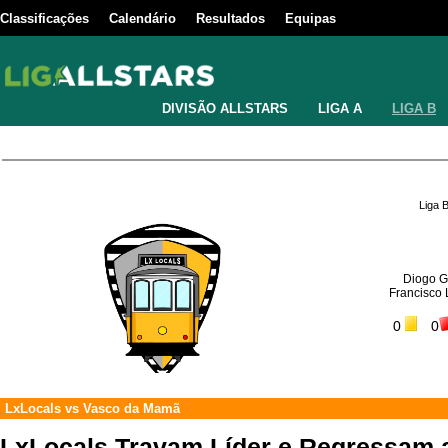
Classificações
Calendário
Resultados
Equipas
DIVISÃO ALLSTARS
LIGA A
LIGA B
Liga 
Diogo G
Francisco
0
0
LxLocals
vs
Vasco da Mamã
LxLocals Travam Líder e Regressam a