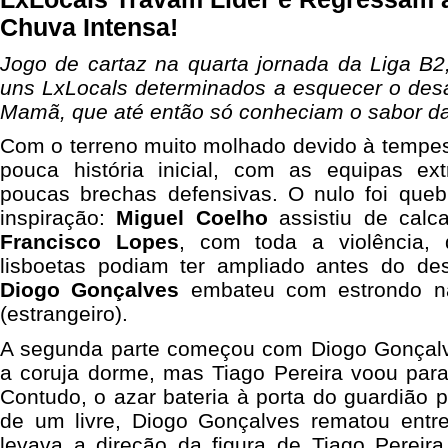
Chuva Intensa!
Jogo de cartaz na quarta jornada da Liga B2,
uns LxLocals determinados a esquecer o desa
Mamã, que até então só conheciam o sabor da 
Com o terreno muito molhado devido à tempest
pouca história inicial, com as equipas e
poucas brechas defensivas. O nulo foi qu
inspiração:
Miguel Coelho
assistiu de calca
Francisco Lopes
, com toda a violência,
lisboetas podiam ter ampliado antes do d
Diogo Gonçalves
embateu com estrondo n
(estrangeiro).
A segunda parte começou com Diogo Gonçalv
a coruja dorme, mas Tiago Pereira voou pa
Contudo, o azar bateria à porta do guardião
de um livre, Diogo Gonçalves rematou entre
levava a direção da figura de Tiago Pereira