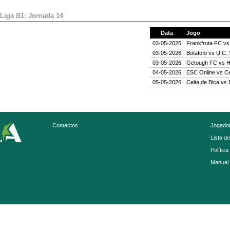
Liga B1: Jornada 14
Data
Jogo
03-05-2026
Frankfruta FC
v
03-05-2026
Botafofo
vs
U.C. 
03-05-2026
Getough FC
vs
H
04-05-2026
ESC Online
vs
C
05-05-2026
Celta de Bica
vs
Contactos
Jogador
Lista d
Política
Manual 