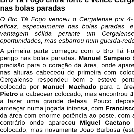
nas bolas paradas
O Bro Tá Fogo venceu o Cergalense por 4-
eficaz, especialmente nas bolas paradas, 
vantagem sólida perante um Cergalens
oportunidades, mas esbarrou num guarda-red
A primeira parte começou com o Bro Tá F
perigo nas bolas paradas.
Manuel Sampaio
b
precisão para o coração da área, onde apa
nas alturas cabeceou de primeira com colo
Cergalense respondeu bem e esteve per
colocada por
Manuel Machado
para a áre
Pietro
a cabecear colocado, mas encontrou
J
a fazer uma grande defesa. Pouco depois
ameaçar numa jogada intensa, com
Francisc
da área com enorme potência ao poste, com a
contrário onde apareceu
Miguel Caetano
a
colocado, mas novamente João Barbosa (est