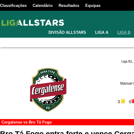
Classificações
Calendário
Resultados
Equipas
DIVISÃO ALLSTARS
LIGA A
LIGA B
Liga B1,
Manuel
3
0
Cergalense
vs
Bro Tá Fogo
Bro Tá Fogo entra forte e vence Cerg