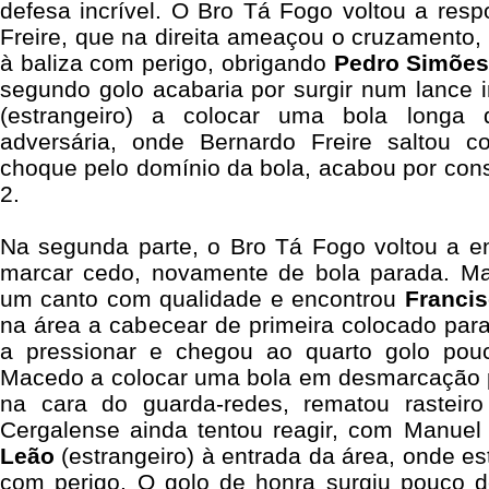
defesa incrível. O Bro Tá Fogo voltou a res
Freire, que na direita ameaçou o cruzamento, 
à baliza com perigo, obrigando
Pedro Simõe
segundo golo acabaria por surgir num lance 
(estrangeiro) a colocar uma bola longa 
adversária, onde Bernardo Freire saltou 
choque pelo domínio da bola, acabou por cons
2.
Na segunda parte, o Bro Tá Fogo voltou a ent
marcar cedo, novamente de bola parada. M
um canto com qualidade e encontrou
Franci
na área a cabecear de primeira colocado para
a pressionar e chegou ao quarto golo pou
Macedo a colocar uma bola em desmarcação 
na cara do guarda-redes, rematou rasteir
Cergalense ainda tentou reagir, com Manuel
Leão
(estrangeiro) à entrada da área, onde es
com perigo. O golo de honra surgiu pouco 